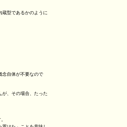
内蔵型であるかのように
。
概念自体が不要なので
んが、その場合、たった
す。
を置けた」ことを意味し