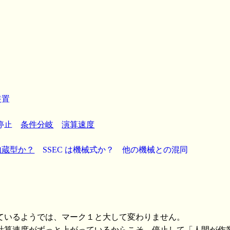
装置
停止
条件分岐
演算速度
内蔵型か？
SSEC は機械式か？
他の機械との混同
ているようでは、マーク１と大して変わりません。
計算速度がずっと上がっているからこそ、停止して「人間が作