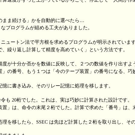
のまま続ける」かを自動的に選べたら…
ようなプログラムが組める工夫がありました。
は、ニュートン法で平方根を求めるプログラムが明示されていま
で、繰り返し計算して精度を高めていく」という方法です。
精度が十分か否かを数値に反映して、２つの数値を作り出すよ
置」の番号、もう１つは「今のテープ装置」の番号になる、巧
記憶に書き込み、そのリレー記憶に処理を移します。
も命令も 20桁でした。これは、実は巧妙に計算された設計です。
装置」は、命令の末尾２桁でした。計算で求めた「番号」は、
処理を移したら、SSEC は先ほど計算した２桁を取り出し、そ