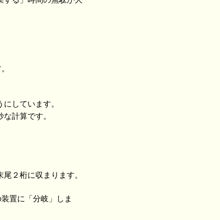
す。
うにしています。
妙な計算です。
末尾２桁に収まります。
の装置に「分岐」しま