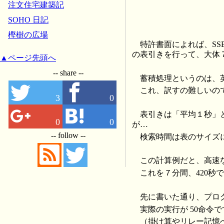
注文住宅建築記
SOHO 日記
樫樹の広場
特許書面によれば、SSE
の表引きを行って、大体
▲ページ先頭へ
-- share --
蓄積処理というのは、英語で
これ、訳すの難しいの
3
0
表引きは「平均１秒」
0
0
が…
-- follow --
検索時間は表のサイズ
この計算例だと、高速な
これを７分間、420秒
先に書いた通り、プログ
実際の実行が 50命
（掛け算やリレー記憶