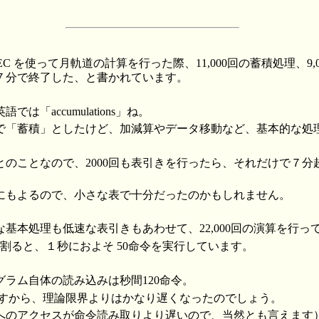
C を使って月軌道の計算を行った際、11,000回の蓄積処理、9,00
７分で終了した、と書かれています。
は「accumulations」ね。
で「蓄積」としたけど、加減算やデータ移動など、基本的な処
とのことなので、2000回も表引きを行ったら、それだけで７分
にもよるので、小さな表で十分だったのかもしれません。
基本処理も低速な表引きもあわせて、22,000回の演算を行っ
で割ると、１秒におよそ 50命令を実行しています。
ラム自体の読み込みは秒間120命令。
令ですから、理論限界よりはかなり遅くなったのでしょう。
へのアクセスが命令読み取りより遅いので、当然とも言えます