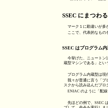
SSEC にまつわ
マーク１に勘違いが多か
ここで、代表的なもの
SSEC はプログラム
今挙げた、ニュートン
蔵型マシンである」とい
プログラム内蔵型は現
我々が普通に言う「プ
スクから読み込んだプロ
ENIAC のように「
先ほどの例で、SSE
プして、命令を実行しま