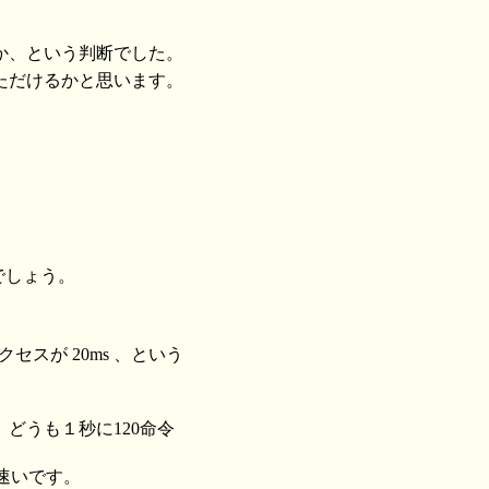
か、という判断でした。
ただけるかと思います。
 でしょう。
スが 20ms 、という
どうも１秒に120命令
速いです。