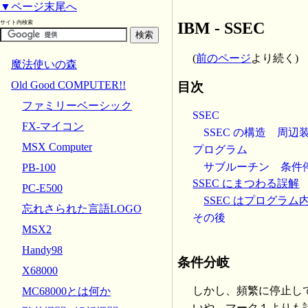
▼ページ末尾へ
IBM - SSEC
サイト内検索
(
前のページ
より続く)
魔法使いの森
Old Good COMPUTER!!
目次
ファミリーベーシック
SSEC
FX-マイコン
SSEC の構造
周辺
MSX Computer
プログラム
サブルーチン
条件
PB-100
SSEC にまつわる誤解
PC-E500
SSEC はプログラム
忘れさられた言語LOGO
その後
MSX2
Handy98
条件分岐
X68000
しかし、頻繁に停止し
MC68000とは何か
いや、マーク１よりも