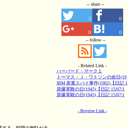
-- share --
3
0
0
0
-- follow --
- Related Link -
ハーバード・マーク１
トーマス・Ｊ・ワトソンの命日(19
56)【日記 15/06/19】
IBM 産業スパイ事件(1982)【日記 1
5/06/22】
原爆実験の日(1945)【日記 15/07/1
6】
原爆実験の日(1945)【日記 15/07/1
6】
- Reverse Link -
業する」時間の無駄が大