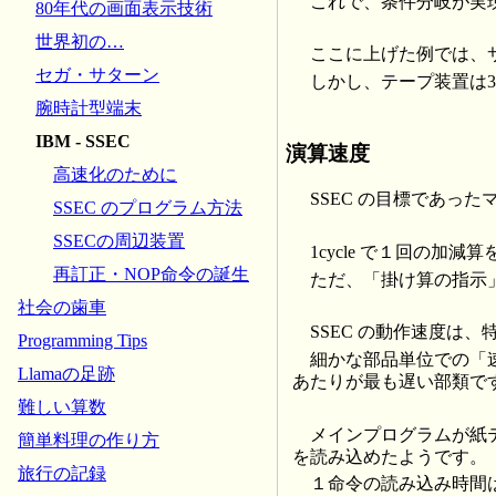
これで、条件分岐が実
80年代の画面表示技術
世界初の…
ここに上げた例では、
セガ・サターン
しかし、テープ装置は
腕時計型端末
IBM - SSEC
演算速度
高速化のために
SSEC の目標であった
SSEC のプログラム方法
SSECの周辺装置
1cycle で１回の加減
再訂正・NOP命令の誕生
ただ、「掛け算の指示」に
社会の歯車
SSEC の動作速度は
Programming Tips
細かな部品単位での「速
Llamaの足跡
あたりが最も遅い部類で
難しい算数
メインプログラムが紙
簡単料理の作り方
を読み込めたようです。
旅行の記録
１命令の読み込み時間は