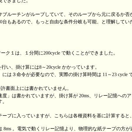
現できました。
サブルーチンがループしていて、そのループから元に戻るか否
30台もあるので、もっと自由な条件分岐も可能、と理解してい
マーク１は、１分間に200cycle で動くことができました。
算を行い、掛け算には8～20cycle かかっています。
は３命令が必要なので、実際の掛け算時間は 11～23 cycle
、特許書面上には書かれていません。
度」は書かれていますが、掛け算が 20ms、リレー記憶へのアクセ
す。
テープに入っていますが、こちらは各種資料を基に計算すると、
 8ms 。電気で動くリレー記憶より、物理的な紙テープの方が