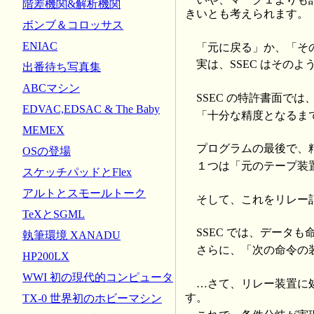
階差機関&解析機関
きいとも考えられます。
ボンブ＆コロッサス
ENIAC
「元に戻る」か、「そ
実は、SSEC はその
出番待ち写真集
ABCマシン
SSEC の特許書面で
EDVAC,EDSAC & The Baby
「十分な精度となるま
MEMEX
プログラムの最後で、
OSの登場
１つは「元のテープ装
スケッチパッドとFlex
アルトとスモールトーク
そして、これをリレー
TeXとSGML
SSEC では、データ
執筆環境 XANADU
さらに、「次の命令の
HP200LX
WWI 初の現代的コンピュータ
…さて、リレー装置に
す。
TX-0 世界初のホビーマシン