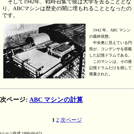
そして1942年、戦時召集で彼は大学を去ることとな
り、ABCマシンは歴史の闇に埋もれることとなったの
です。
1942 年、ABC マシン
の最終状態。
中央奥に見えている円
筒が、コンデンサを搭載
した記憶ドラムである。
このマシンは、その後
記憶ドラムだけを残して
廃棄された。
次ページ:
ABC マシンの計算
1
2
次ページ
(ページ作成 1998-06-07)