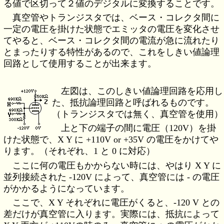
る値で区切って２値のデジタルに変換することです。
真空管やトランジスタでは、ベース・コレクタ間に
一定の電圧を掛けた状態でエミッタの電圧を変化させ
てやると、ベース・コレクタ間の電流が急に流れたり
とまったりする特性があるので、これをしきい値論理
回路として使用することが出来ます。
左図は、このしきい値論理回路を応用し
た、抵抗論理回路と呼ばれるものです。
（トランジスタでは無く、真空管を使用）
上と下の端子の間に電圧（120V）を掛
けた状態で、X Y に +110V or +35V の電圧をかけてや
ります。（それぞれ、1 と 0 に対応）
ここに何の電圧もかからない時には、やはり X Y に
並列接続された -120V によって、真空管には - の電圧
がかかるようになっています。
ここで、X Y それぞれに電圧がくると、-120 V との
差だけが真空管に入ります。実際には、抵抗によって