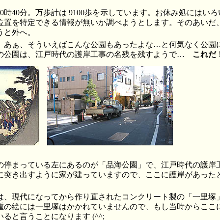
0時40分。万歩計は 9100歩を示しています。お休み処にはい
位置を特定できる情報が無いか調べようとします。そのあいだ
うと外へ。
。あぁ、そういえばこんな公園もあったよな…と何気なく公園
の公園は、江戸時代の護岸工事の名残を残すようで…
これだ
の停まっている左にあるのが「品海公園」で、江戸時代の護岸
に突き出すように家が建っていますので、ここに護岸があった
は、現代になってから作り直されたコンクリート製の「一里塚
重の絵には一里塚はかかれていませんので、もし当時からここ
ると言うことになります (^^;