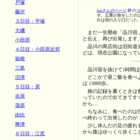
戸塚
hatさんのページ
の
藤沢
す。広重が旅をしたの
れは宿の入り口だった
３日目：平塚
大磯
まだ一生懸命「品川宿
と伝え、再び出発します
小田原
品川の商店街は旧街道
４日目：小田原近郊
どは、現在公園になって
箱根
三島
品川宿を抜けて1時間
どこかで昼ご飯を食べ
沼津
は 13000歩。
５日目：原
旅の記録を書くときは
吉原
っていたので出てきてす
から…
蒲原
ちなみに、食べたのは僕
由比
べ終わって出発したのが 1
興津
少し休んだの足の疲れ
から後はゆっくり歩くこ
６日目：江尻