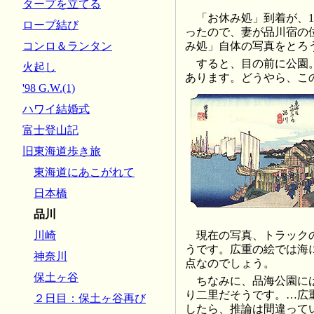
タープを立てる
「お休み処」到着が、1
ロープ結び
ったので、妻が品川宿の
み処」自体の写真をとろ
コンロ＆ランタン
すると、目の前に公園
火起し
あります。どうやら、こ
'98 G.W.(1)
ハワイ結婚式
富士登山記
旧東海道歩き旅
東海道にあこがれて
日本橋
品川
川崎
現在の写真、トラック
うです。広重の絵では海
神奈川
点なのでしょう。
保土ヶ谷
ちなみに、品海公園に
り二里だそうです。…広
２日目：保土ヶ谷再び
したら、推論は間違ってい