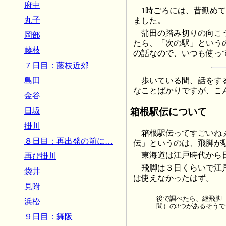
府中
1時ごろには、昔勤め
丸子
ました。
蒲田の踏み切りの向こ
岡部
たら、「次の駅」という
藤枝
の話なので、いつも使っ
７日目：藤枝近郊
島田
歩いている間、話をす
なことばかりですが、こ
金谷
箱根駅伝について
日坂
掛川
箱根駅伝ってすごいね
８日目：再出発の前に…
伝」というのは、飛脚が
東海道は江戸時代から
再び掛川
飛脚は３日くらいで江
袋井
は使えなかったはず。
見附
後で調べたら、継飛脚
浜松
間）の3つがあるそう
９日目：舞阪