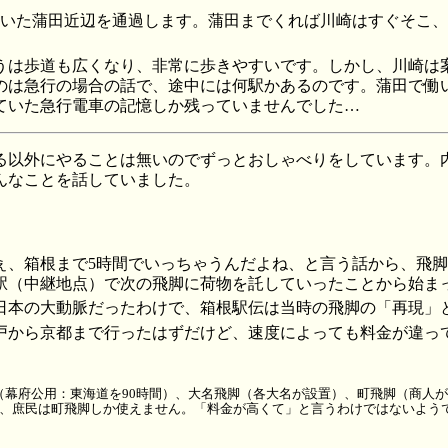
ていた蒲田近辺を通過します。蒲田までくれば川崎はすぐそこ
うは歩道も広くなり、非常に歩きやすいです。しかし、川崎は
のは急行の場合の話で、途中には何駅かあるのです。蒲田で働
ていた急行電車の記憶しか残っていませんでした…
る以外にやることは無いのでずっとおしゃべりをしています。
んなことを話していました。
ぇ、箱根まで5時間でいっちゃうんだよね、と言う話から、飛
駅（中継地点）で次の飛脚に荷物を託していったことから始ま
日本の大動脈だったわけで、箱根駅伝は当時の飛脚の「再現」
戸から京都まで行ったはずだけど、速度によっても料金が違っ
（幕府公用：東海道を90時間）、大名飛脚（各大名が設置）、町飛脚（商人が
で、庶民は町飛脚しか使えません。「料金が高くて」と言うわけではないよう