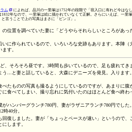
コラム
によれば、品川の一里塚は1752年の段階で「宿入口に有れど今はな
は1832年なので、一里塚は絵に描かれていなくて正解。さらにいえば、一里
、と言うことで上の写真はまさに「ビンゴ」。
」の位置を調べていた妻に「どうやらそれらしいところがあっ
。
沿いに作られているので、いろいろな史跡もあります。本陣（
います。
ほど、そろそろ昼です。3時間も歩いているので、足も疲れてき
よう…と妻と話していると、大森にデニーズを発見。入ります。
食べたものの写真も撮るようにしているのですが、あまりに腹
ぐに食べてしまい、撮り忘れに気付いたのはほとんど食べ終わ
がハンバーグランチ780円、妻がラザニアランチ780円でした
2時40分。
も回復しました。妻が「ちょっとペースが速い」というので、
とにします。