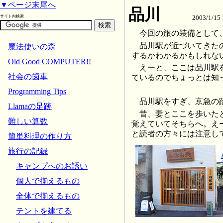
▼ページ末尾へ
品川
サイト内検索
2003/1/1
今回の旅の装備として
品川駅が近づいてきたの
魔法使いの森
するかわかるかもしれな
Old Good COMPUTER!!
えーと、ここは品川駅
社会の歯車
ているのでちょっとは知
Programming Tips
品川駅をすぎ、京急の
Llamaの足跡
昔、妻とここを歩いたと
難しい算数
覚えていてそちらへ。え
と読者の方々には注意し
簡単料理の作り方
旅行の記録
キャンプへのお誘い
個人で揃えるもの
全体で揃えるもの
テントを建てる