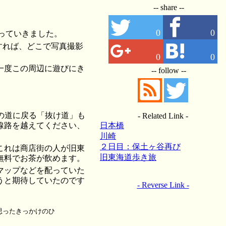
-- share --
0
0
て持っていきました。
うすれば、どこで写真撮影
0
0
一度この周辺に遊びにき
-- follow --
来の道に戻る「抜け道」も
- Related Link -
線路を越えてください、
日本橋
川崎
２日目：保土ヶ谷再び
これは商店街の人が旧東
旧東海道歩き旅
無料でお茶が飲めます。
マップなどを配っていた
うと期待していたのです
- Reverse Link -
思ったきっかけのひ