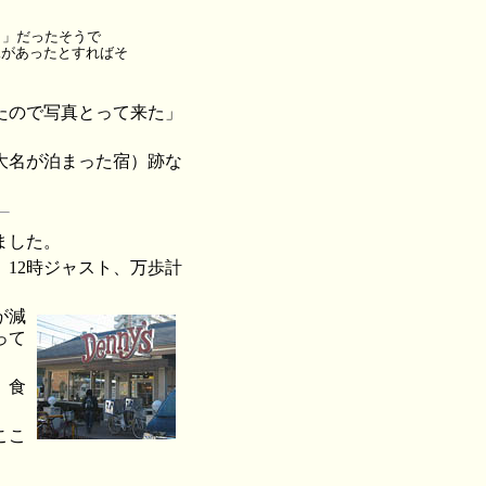
し」だったそうで
塚があったとすればそ
たので写真とって来た」
大名が泊まった宿）跡な
ました。
12時ジャスト、万歩計
が減
って
。食
ここ