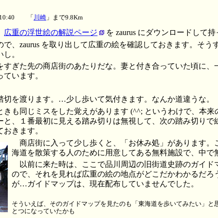
5 10:40 「
川崎
」まで9.8Km
、
広重の浮世絵の解説ページ
を zaurus にダウンロードし
で、zaurus を取り出して広重の絵を確認しておきます。そ
いし。
をすぎた先の商店街のあたりだな。妻と付き合っていた頃に、
っています。
踏切を渡ります。…少し歩いて気付きます。なんか道違うな。
きも同じミスをした覚えがあります (^^; というわけで、本
ーと、１番最初に見える踏み切りは無視して、次の踏み切りで
ておきます。
商店街に入って少し歩くと、「お休み処」があります。
海道を散策する人のために用意してある無料施設で、中で
以前に来た時は、ここで品川周辺の旧街道史跡のガイド
ので、それを見れば広重の絵の地点がどこだかわかるだろ
が…ガイドマップは、現在配布していませんでした。
そういえば、そのガイドマップを見たのも「東海道を歩いてみたい」と
とつになっていたかも