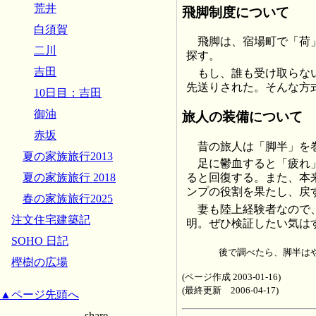
荒井
飛脚制度について
白須賀
飛脚は、宿場町で「荷
二川
探す。
吉田
もし、誰も受け取らな
先送りされた。そんな方
10日目：吉田
御油
旅人の装備について
赤坂
昔の旅人は「脚半」を
夏の家族旅行2013
足に鬱血すると「疲れ
夏の家族旅行 2018
ると回復する。また、本
ンプの役割を果たし、戻
春の家族旅行2025
妻も陸上経験者なので
注文住宅建築記
明。ぜひ検証したい気は
SOHO 日記
後で調べたら、脚半は
樫樹の広場
(ページ作成 2003-01-16)
(最終更新 2006-04-17)
▲ページ先頭へ
-- share --