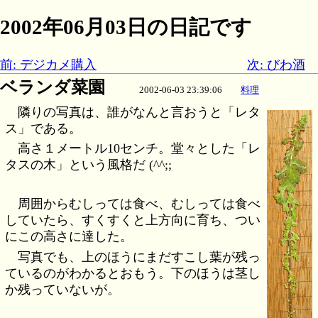
2002年06月03日の日記です
前: デジカメ購入
次: びわ酒
ベランダ菜園
2002-06-03 23:39:06
料理
隣りの写真は、誰がなんと言おうと「レタ
ス」である。
高さ１メートル10センチ。堂々とした「レ
タスの木」という風格だ (^^;;
周囲からむしっては食べ、むしっては食べ
していたら、すくすくと上方向に育ち、つい
にこの高さに達した。
写真でも、上のほうにまだすこし葉が残っ
ているのがわかるとおもう。下のほうは茎し
か残っていないが。