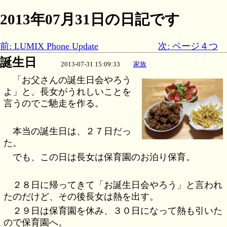
2013年07月31日の日記です
前: LUMIX Phone Update
次: ページ４つ
誕生日
2013-07-31 15:09:33
家族
「お父さんの誕生日会やろう
よ」と、長女がうれしいことを
言うのでご馳走を作る。
本当の誕生日は、２７日だっ
た。
でも、この日は長女は保育園のお泊り保育。
２８日に帰ってきて「お誕生日会やろう」と言われ
たのだけど、その後長女は熱を出す。
２９日は保育園を休み、３０日になって熱も引いた
ので保育園へ。