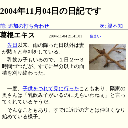
2004年11月04日の日記です
前: 追加の打ち合わせ
次: 親不知
葛根エキス
2004-11-04 21:41:01
住まい
先日
以来、雨の降った日以外は妻
が黙々と草刈をしている。
乳飲み子もいるので、１日２〜３
時間づつだが、すでに半分以上の面
積を刈り終わった。
一度、
子供をつれて見に行った
こともあり、隣家の
奥さんは「乳飲み子がいるのにえらいわねぇ」と言っ
てくれているそうだ。
そんなこともあり、すでに近所の方とは仲良くなり
始めている様子。