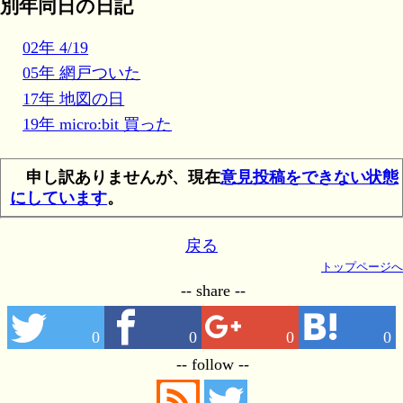
別年同日の日記
02年 4/19
05年 網戸ついた
17年 地図の日
19年 micro:bit 買った
申し訳ありませんが、現在
意見投稿をできない状態
にしています
。
戻る
トップページへ
-- share --
0
0
0
0
-- follow --