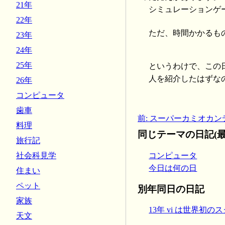
21年
シミュレーションゲ
22年
ただ、時間かかるも
23年
24年
25年
というわけで、この
人を紹介したはずな
26年
コンピュータ
歯車
前: スーパーカミオカンデ
料理
同じテーマの日記(最
旅行記
コンピュータ
社会科見学
今日は何の日
住まい
ペット
別年同日の日記
家族
13年 vi は世界初
天文