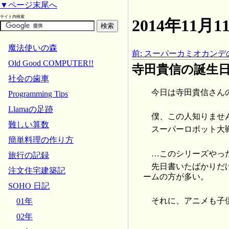
▼ページ末尾へ
サイト内検索
2014年11
魔法使いの森
前: スーパーカミオカンデの
Old Good COMPUTER!!
寺田貴信の誕生日(1
社会の歯車
今日は寺田貴信さんの誕
Programming Tips
Llamaの足跡
僕、この人知りませ
難しい算数
スーパーロボット大
簡単料理の作り方
…このシリーズやっ
旅行の記録
先日書いたばかりだ
注文住宅建築記
ームの方が多い。
SOHO 日記
それに、アニメも子
01年
02年