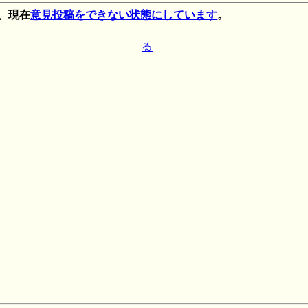
、現在
意見投稿をできない状態にしています
。
る