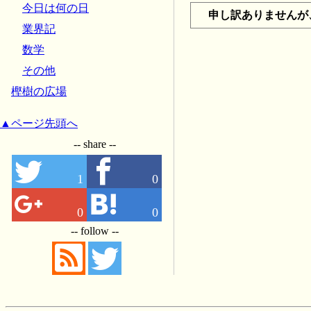
今日は何の日
申し訳ありませんが
業界記
数学
その他
樫樹の広場
▲ページ先頭へ
-- share --
1
0
0
0
-- follow --