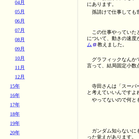
04月
にあります。
05月
孫請けで仕事しても
06月
07月
この仕事やっていた
について、動きの速度
08月
ム
教えました。
09月
10月
グラフィックなんか
言って、結局固定小数
11月
12月
寺田さんは「スーパ
15年
と考えていいんですよ
16年
やってないので何と
17年
18年
19年
ガンダム知らないに
20年
った覚えがあります。