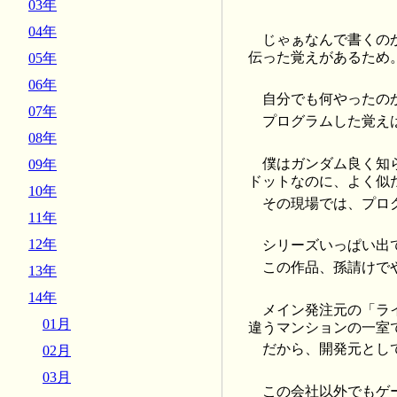
03年
04年
じゃぁなんで書くの
伝った覚えがあるため
05年
06年
自分でも何やったの
07年
プログラムした覚え
08年
僕はガンダム良く知
09年
ドットなのに、よく似
10年
その現場では、プロ
11年
12年
シリーズいっぱい出
この作品、孫請けで
13年
14年
メイン発注元の「ラ
01月
違うマンションの一室
だから、開発元とし
02月
03月
この会社以外でもゲ