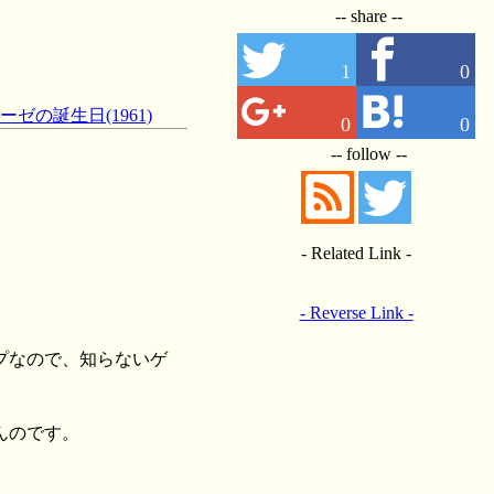
-- share --
1
0
ーゼの誕生日(1961)
0
0
-- follow --
- Related Link -
- Reverse Link -
プなので、知らないゲ
んのです。