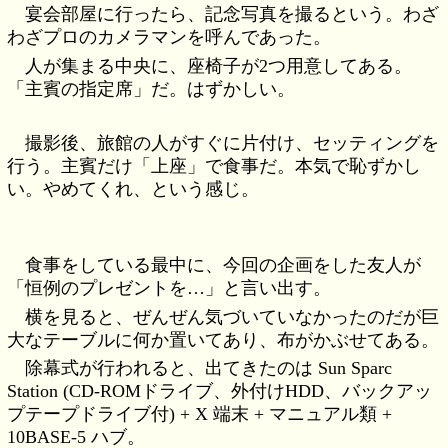
宴会部屋に行ったら、記念写真を撮るという。わざ
わざプロのカメラマンを呼んであった。
人が集まる中央に、座椅子が2つ用意してある。
「主賓の指定席」だ。はずかしい。
撮影後、旅館の人がすぐに片付け、セッティングを
行う。主賓だけ「上座」で食事だ。本気で恥ずかし
い。やめてくれ、という感じ。
食事をしている最中に、今回の企画をした友人が
「恒例のプレゼントを…」と言い出す。
横を見ると、ぜんぜん気づいていなかったのだが巨
大なテーブルに何か置いてあり、布がかぶせてある。
除幕式が行われると、出てきたのは Sun Sparc
Station (CD-ROMドライブ、外付けHDD、バックアッ
プテープドライブ付) + X 端末 + マニュアル類 +
10BASE-5 ハブ。