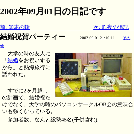
2002年09月01日の日記です
前: 知恵の輪
次: 昨夜の追記
結婚祝賀パーティー
2002-09-01 21:10:11
その
他
大学の時の友人に
「
結婚
をお祝いする
から」と熱海旅行に
誘われた。
すでに2ヶ月越し
の計画で、結婚祝だ
けでなく、大学の時のパソコンサークルOB会の意味合
いも強くなっている。
参加者数、なんと総勢45名(子供含む)。