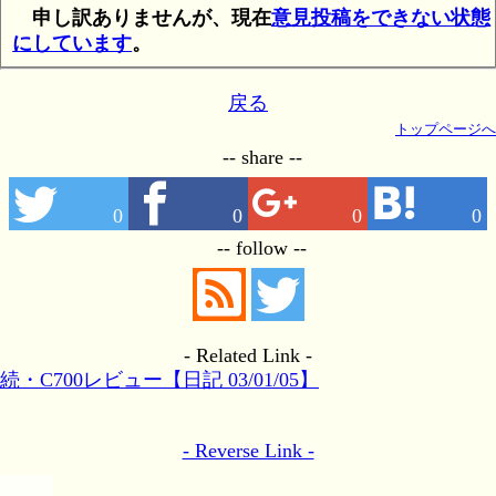
申し訳ありませんが、現在
意見投稿をできない状態
にしています
。
戻る
トップページへ
-- share --
0
0
0
0
-- follow --
- Related Link -
続・C700レビュー【日記 03/01/05】
- Reverse Link -