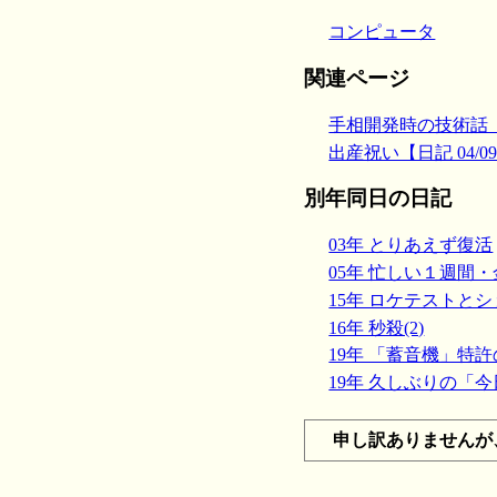
コンピュータ
関連ページ
手相開発時の技術話（４
出産祝い【日記 04/09
別年同日の日記
03年 とりあえず復活
05年 忙しい１週間
15年 ロケテストと
16年 秒殺(2)
19年 「蓄音機」特許の
19年 久しぶりの「
申し訳ありませんが