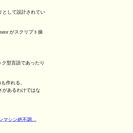
ブラリとして設計されてい
lustrator がスクリプト操
スタック型言語であったり
なんてのも作れる。
さがあるわけではな
インマシン絶不調…