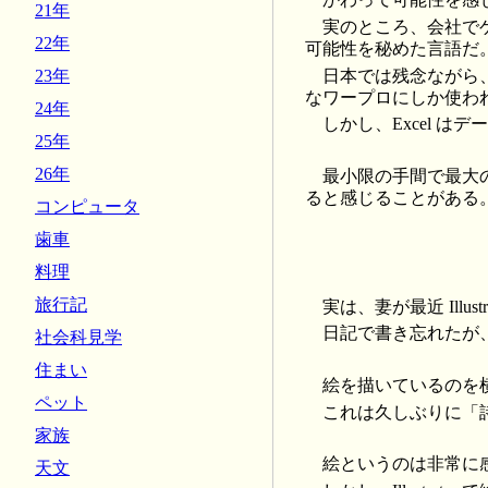
21年
実のところ、会社でゲ
22年
可能性を秘めた言語だ
日本では残念ながら
23年
なワープロにしか使わ
24年
しかし、Excel 
25年
26年
最小限の手間で最大の
ると感じることがある
コンピュータ
歯車
料理
旅行記
実は、妻が最近 Illust
日記で書き忘れたが、
社会科見学
住まい
絵を描いているのを
ペット
これは久しぶりに「
家族
絵というのは非常に
天文