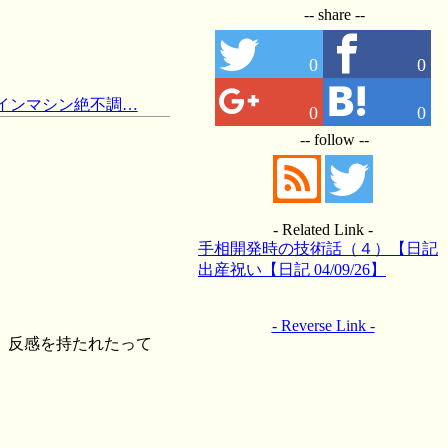
-- share --
0
0
メインマシン絶不調…
0
0
-- follow --
- Related Link -
手相開発時の技術話（４）【日記
15/03/18】
出産祝い【日記 04/09/26】
- Reverse Link -
、反感を持たれたって