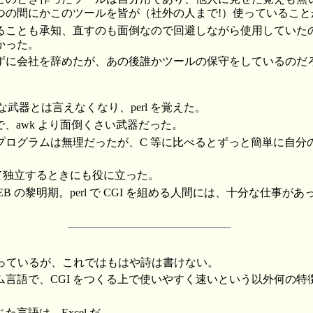
つの間にかこのツールを皆が（社外の人まで!）使っていること
ことも承知、直すのも面倒なので回避しながら使用していた
かった。
に会社を辞めたが、あの後誰かツールの保守をしているのだ
分な武器とは言えなくなり、perl を覚えた。
り強力で、awk より面倒くさい武器だった。
プログラムは無理だったが、C 等に比べるとずっと簡単に自分
辞めて独立するときにも役に立った。
B の黎明期。perl で CGI を組める人間には、十分な仕事が
P を使っているが、これではもはや詩は書けない。
ム言語で、CGI をつくる上で使いやすく速いという以外何の特
言語は、Excel だ。