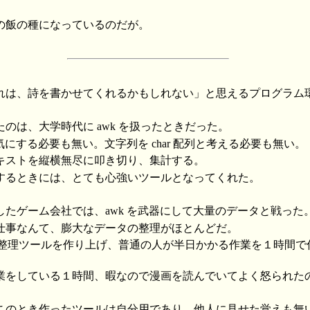
の飯の種になっているのだが。
れは、詩を書かせてくれるかもしれない」と思えるプログラム
のは、大学時代に awk を扱ったときだった。
 の違いを気にする必要も無い。文字列を char 配列と考える必要も無い。
キストを縦横無尽に叩き切り、集計する。
するときには、とても心強いツールとなってくれた。
したゲーム会社では、awk を武器にして大量のデータと戦った
仕事なんて、膨大なデータの整理がほとんどだ。
 で整理ツールを作り上げ、普通の人が半日かかる作業を１時間
をしている１時間、暇なので漫画を読んでいてよく怒られたのだが
このとき作ったツールは自分用であり、他人に見せた覚えも無