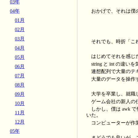
03年
おかげで、それは僕
04年
01月
02月
03月
それでも、時折「こ
04月
はじめてそれを感じた
05月
string と int
06月
連想配列で大量のテ
07月
大量のデータを操作
08月
大学を卒業し、就職
09月
ゲーム会社の新人の
10月
しかし、僕は awk
11月
いた。
12月
コンピューターが作業
05年
＃どうでも良いが、