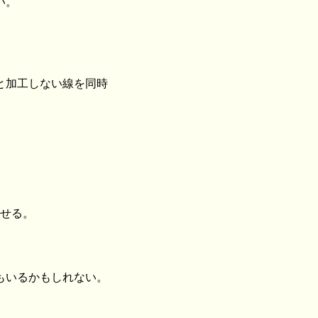
い。
と加工しない線を同時
みせる。
もいるかもしれない。