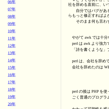
06年
社を辞める直前に、い
07年
自分ではバグがある
らもっと修正すればよ
08年
そのまま何も言わず
09年
10年
やがて awk では十
11年
perl は awk よ
12年
「詩を書くような」
13年
14年
perl は、会社を
会社を辞めたのは WE
15年
16年
17年
18年
perl の後は PH
19年
ごく普通のプログラ
20年
かわって可能性を感じた