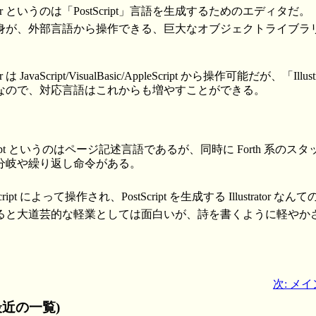
ator というのは「PostScript」言語を生成するためのエディタだ。
rotr 自身が、外部言語から操作できる、巨大なオブジェクトライ
 は JavaScript/VisualBasic/AppleScript から操作可能だが、「Il
なので、対応言語はこれからも増やすことができる。
cript というのはページ記述言語であるが、同時に Forth 系の
分岐や繰り返し命令がある。
ipt によって操作され、PostScript を生成する Illustrator 
ると大道芸的な軽業としては面白いが、詩を書くように軽やか
次: メ
近の一覧)