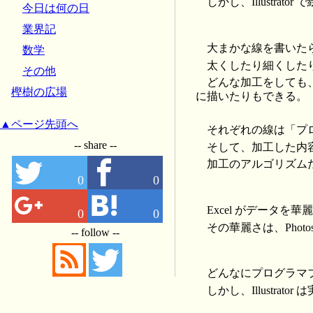
しかし、Illustr
今日は何の日
業界記
大まかな線を書いた
数学
太くしたり細くした
その他
どんな加工をしても
樫樹の広場
に描いたりもできる。
▲ページ先頭へ
それぞれの線は「プ
-- share --
そして、加工した内
加工のアルゴリズム
0
0
Excel がデータを華
0
0
その華麗さは、Photo
-- follow --
どんなにプログラマ
しかし、Illustr