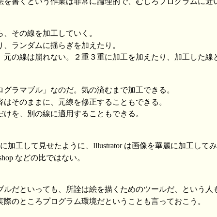
ator で絵を書くという作業は非常に論理的で、むしろプログラムに近
ら、その線を加工していく。
り、ランダムに揺らぎを加えたり。
、元の線は崩れない。２重３重に加工を加えたり、加工した線
ログラマブル」なのだ。気の済むまで加工できる。
容はそのままに、元線を修正することもできる。
だけを、別の線に適用することもできる。
麗に加工して見せたように、Illustrator は画像を華麗に加工して
shop などの比ではない。
ブルだといっても、所詮は絵を描くためのツールだ、という人
ator は実際のところプログラム環境だということも言っておこう。