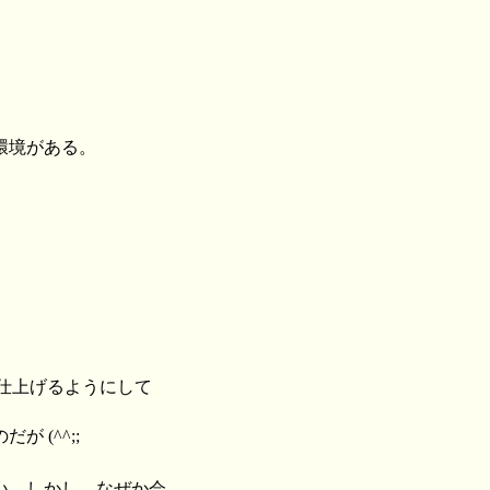
環境がある。
。
で仕上げるようにして
 (^^;;
い。しかし、なぜか会