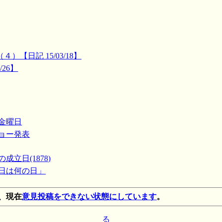
）【日記 15/03/18】
/26】
・金曜日
ショー発表
成立日(1878)
今日は何の日」
、現在
意見投稿をできない状態にしています
。
る