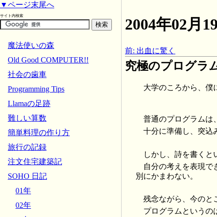
▼ページ末尾へ
サイト内検索
2004年02
魔法使いの森
前: 出血に驚く
Old Good COMPUTER!!
究極のプログラ
社会の歯車
大学のころから、僕
Programming Tips
Llamaの足跡
難しい算数
普通のプログラムは
十分に準備し、突込
簡単料理の作り方
旅行の記録
しかし、詩を書くと
注文住宅建築記
自分の考えを表現で
別にかまわない。
SOHO 日記
01年
残念ながら、今のと
02年
プログラムというの