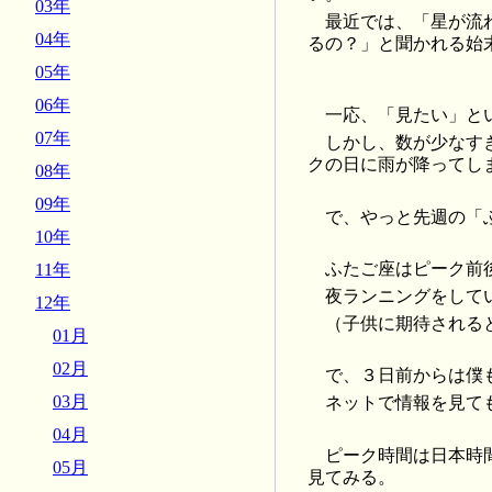
03年
最近では、「星が流
04年
るの？」と聞かれる始
05年
06年
一応、「見たい」と
07年
しかし、数が少なす
クの日に雨が降ってし
08年
09年
で、やっと先週の「
10年
ふたご座はピーク前
11年
夜ランニングをして
12年
（子供に期待される
01月
02月
で、３日前からは僕
03月
ネットで情報を見て
04月
ピーク時間は日本時
05月
見てみる。