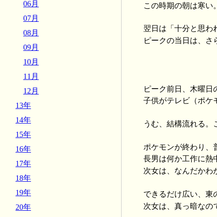
06月
この時期の朝は寒い
07月
翌日は「十分と思わ
08月
ピークの当日は、さ
09月
10月
11月
ピーク前日、木曜日
12月
子供がテレビ（ポケ
13年
14年
うむ、結構流れる。
15年
ポケモンが終わり、
16年
長男は何か工作に熱
17年
次女は、なんだかわ
18年
19年
できるだけ広い、東
次女は、真っ暗なの
20年