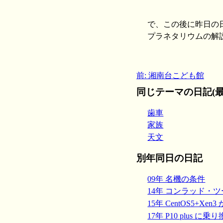
で、この後に昨日の
プラネタリウムの解
前: 湘南台こども館
同じテーマの日記(最
歯車
家族
天文
別年同日の日記
09年 名機の条件
14年 コンラッド・ツー
15年 CentOS5+Xen
17年 P10 plus に乗