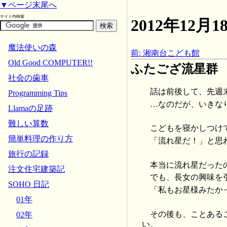
▼ページ末尾へ
サイト内検索
2012年12
魔法使いの森
前: 湘南台こども館
Old Good COMPUTER!!
ふたござ流星群
社会の歯車
話は前後して、先週
Programming Tips
…なのだが、いきな
Llamaの足跡
難しい算数
こどもを寝かしつけ
簡単料理の作り方
「流れ星だ！」と思
旅行の記録
本当に流れ星だった
注文住宅建築記
でも、長女の興味を
SOHO 日記
「私もお星様みたか
01年
その後も、ことある
02年
い。