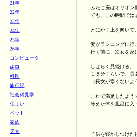
21年
ふたご座はオリオン
22年
でも、この時間では
23年
とにかく上を向いて
24年
25年
妻がランニングに行
26年
行く前に、次女を家
コンピュータ
しばらく見続ける。
歯車
１５分くらいで、長
料理
（長女が寒くないよ
旅行記
社会科見学
これで満足したよう
冷えた体を風呂に入
住まい
ペット
家族
天文
子供を寝かしつけた