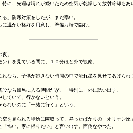
。特に、先週は晴れが続いたため空気が乾燥して放射冷却もあ
れる」防寒対策をしたが、まだ寒い。
らに温かい格好を用意し、準備万端で臨む。
の夜。
モン）を見ている間に、１０分ほど外で観察。
これなら、子供が飽きない時間の中で流れ星を見せてあげられ
普段なら風呂に入る時間だが、「特別に」外に誘い出す。
中していて、行かないという。
からないのに「一緒に行く」という。
の空を見られる場所に陣取って、昇ったばかりの「オリオン座
で「怖い。家に帰りたい」と言い出す。面倒なやつだ。