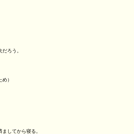
夫だろう。
ため）
済ましてから寝る。