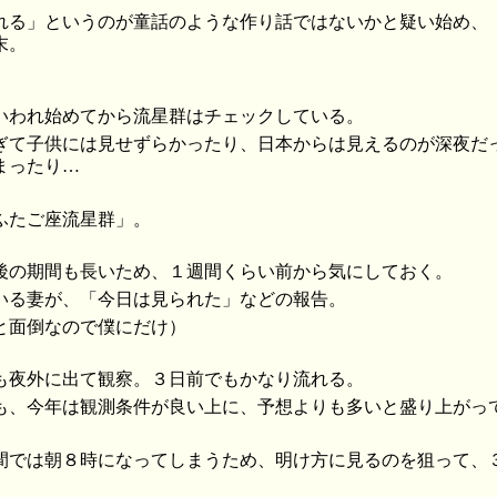
れる」というのが童話のような作り話ではないかと疑い始め、
末。
いわれ始めてから流星群はチェックしている。
ぎて子供には見せずらかったり、日本からは見えるのが深夜だ
まったり…
ふたご座流星群」。
後の期間も長いため、１週間くらい前から気にしておく。
いる妻が、「今日は見られた」などの報告。
と面倒なので僕にだけ）
も夜外に出て観察。３日前でもかなり流れる。
も、今年は観測条件が良い上に、予想よりも多いと盛り上がっ
間では朝８時になってしまうため、明け方に見るのを狙って、