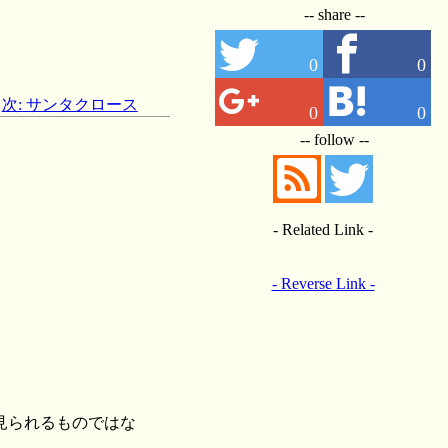
-- share --
0
0
次: サンタクロース
0
0
-- follow --
- Related Link -
- Reverse Link -
見られるものではな