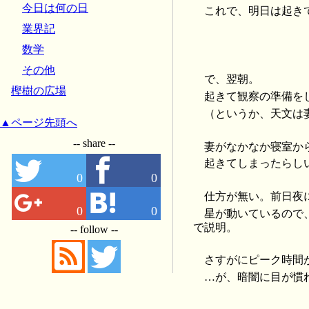
今日は何の日
これで、明日は起き
業界記
数学
その他
で、翌朝。
樫樹の広場
起きて観察の準備を
（というか、天文は
▲ページ先頭へ
-- share --
妻がなかなか寝室か
起きてしまったらし
0
0
仕方が無い。前日夜
0
0
星が動いているので
で説明。
-- follow --
さすがにピーク時間
…が、暗闇に目が慣