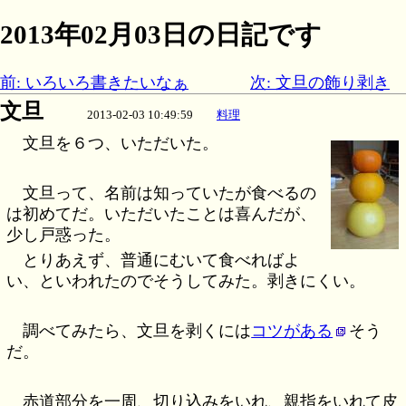
2013年02月03日の日記です
前: いろいろ書きたいなぁ
次: 文旦の飾り剥き
文旦
2013-02-03 10:49:59
料理
文旦を６つ、いただいた。
文旦って、名前は知っていたが食べるの
は初めてだ。いただいたことは喜んだが、
少し戸惑った。
とりあえず、普通にむいて食べればよ
い、といわれたのでそうしてみた。剥きにくい。
調べてみたら、文旦を剥くには
コツがある
そう
だ。
赤道部分を一周、切り込みをいれ、親指をいれて皮