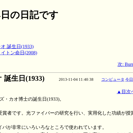
月04日の日記です
オ 誕生日(1933)
イトン命日(2008)
次: Bur
生日(1933)
2013-11-04 11:40:38
コンピュータ
今日
▲目次
ルズ・カオ博士の誕生日(1933)。
ル賞受賞者です。光ファイバーの研究を行い、実用化した功績が授
イバが非常にいろいろなところで使われています。