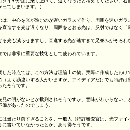
のタイヤが泥に乗り上げて、遅くなったと考えてください。右
がってしまいます。）
のは、中心を光が進むのが遅いガラスで作り、周囲を速いガラ
を直進する光は遅くなり、周囲をとおる光は、反射ではなく「
げる光も減らせますし、直進する光が速すぎて足並みがそろわ
在では非常に重要な技術として使われています。
案した時点では、この方法は理論上の物。実際に作成したわけ
の（よく勘違いする人がいますが、アイディアだけでも特許は
ったそうです。
先見の明がないとか批判されそうですが、意味がわからない、
不備があったのでしょう。
には当たり前すぎることを、一般人（特許審査官は、光ファイ
うに書いていなかったとか、あり得そうです。