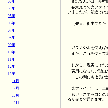
電話なんかは、基幹
03年
各家庭まで光ファイバを引
04年
いましたが、最近では
05年
06年
（先日、街中で見た
07年
08年
09年
ガラスや水を使えば
10年
また、これを使って
11年
しかし、現実にそれ
12年
実用にならない理由
13年
（この間にも改良は
01月
02月
光ファイバーは、単
窓ガラスでも自分の
03月
るか先まで届きます。
04月