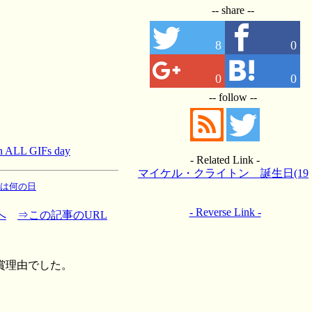
-- share --
8
0
0
0
-- follow --
n ALL GIFs day
- Related Link -
マイケル・クライトン 誕生日(19
は何の日
42)【日記 15/10/23】
- Reverse Link -
へ
⇒この記事のURL
賞理由でした。