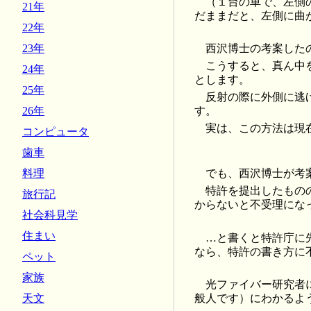
（１台の車で、左側
21年
だままだと、左側に曲
22年
23年
西沢博士の考案した
こうすると、真ん中
24年
とします。
25年
反射の際に外側に逃
す。
26年
実は、この方法は現
コンピュータ
歯車
料理
でも、西沢博士が考
特許を提出したもの
旅行記
からないと不受理にな
社会科見学
住まい
…と書くと特許庁に
なら、特許の書き方に
ペット
家族
光ファイバー研究者
天文
般人です）にわかるよ