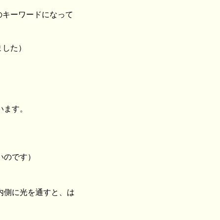
。
代後半のキーワードになって
ました）
います。
いのです）
内側に光を通すと、は