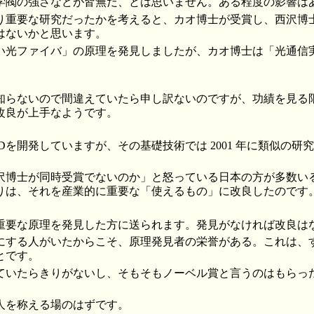
学閥の強さなどが皆無だ、とは思いません。ある程度の影響は
り重要な研究だったかを考えると、カオ博士が受賞し、西沢博
はないかと思います。
い光ファイバ」の原理を発見しましたが、カオ博士は「光通信
知らないので間違えていたら申し訳ないのですが、功績を見る
改良が上手なようです。
Dを開発していますが、その基礎技術では 2001 年に類似の研
。
沢博士が同時受賞でないのか」と怒っている日本の方が多数い
りは、それを産業的に重要な「使えるもの」に改良したのです
重要な原理を発見した方に送られます。発見がなければ改良は
にする人がいたからこそ、原理発見者の栄誉がある。これは、
とです。
ていたらきりがないし、そもそもノーベル賞と言うのはもらっ
人を称える場のはずです。