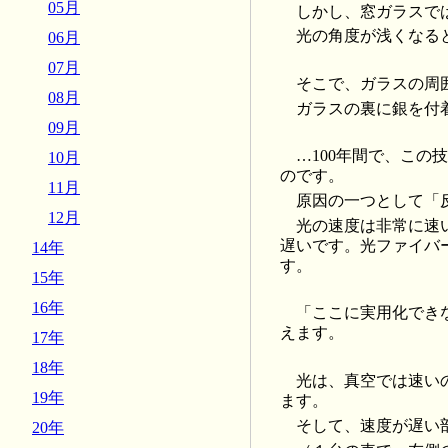
05月
しかし、窓ガラスで
光の角度が浅くなる
06月
07月
そこで、ガラスの周
08月
ガラスの裏に銀を付
09月
…100年間で、こ
10月
のです。
11月
原因の一つとして「
12月
光の速度は非常に速
遅いです。光ファイバ
14年
す。
15年
16年
「ここに実用化でき
えます。
17年
18年
光は、真空では速い
19年
ます。
そして、速度が遅い
20年