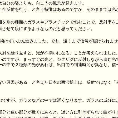
は自分の姿よりも、向こうの風景が見えます。
と全反射を行う、と言う特徴はあるのですが、そのままでは光
囲を別の種類のガラスやプラスチックで包むことで、反射率を
着させて鏡にするようなものだと思ってください。
の技術はずいぶん進みました。でも、遠くまで信号が届けられま
反射を繰り返すと、光が不揃いになる」ことが考えられました
いのですが、まっすぐの光と、ジグザグに反射しながら進む光
ーの中で２種類の光があれば、出口での到達時間が異なり、信
ない原因がある」と考えた日本の西沢博士は、反射ではなく「
のですが、ガラスなどの中では遅くなります。ガラスの成分に
部分と速い部分が近くにあると、遅い方に引きずられて曲がり