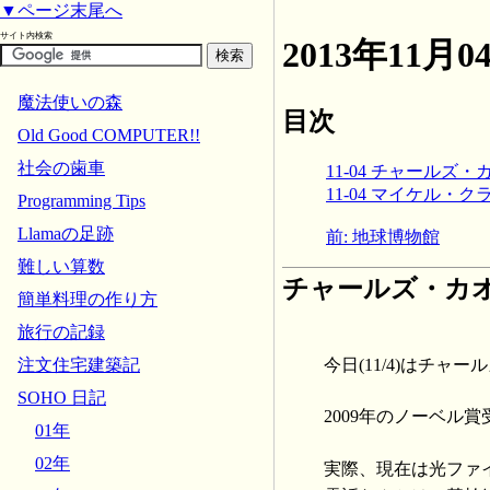
▼ページ末尾へ
サイト内検索
2013年11
魔法使いの森
目次
Old Good COMPUTER!!
社会の歯車
11-04 チャールズ・カ
11-04 マイケル・クラ
Programming Tips
Llamaの足跡
前: 地球博物館
難しい算数
チャールズ・カオ 誕
簡単料理の作り方
旅行の記録
今日(11/4)はチャー
注文住宅建築記
SOHO 日記
2009年のノーベ
01年
02年
実際、現在は光ファ