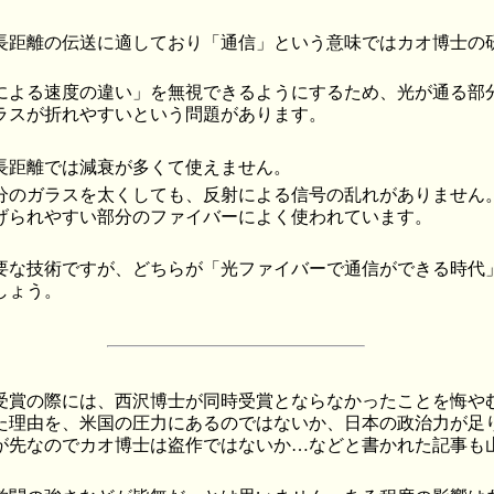
長距離の伝送に適しており「通信」という意味ではカオ博士の
による速度の違い」を無視できるようにするため、光が通る部
ラスが折れやすいという問題があります。
長距離では減衰が多くて使えません。
分のガラスを太くしても、反射による信号の乱れがありません
げられやすい部分のファイバーによく使われています。
要な技術ですが、どちらが「光ファイバーで通信ができる時代
しょう。
ル賞受賞の際には、西沢博士が同時受賞とならなかったことを悔や
た理由を、米国の圧力にあるのではないか、日本の政治力が足
が先なのでカオ博士は盗作ではないか…などと書かれた記事も