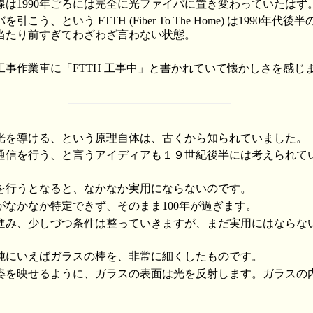
線は1990年ごろには完全に光ファイバに置き変わっていたはず
こう、という FTTH (Fiber To The Home) は1990年
当たり前すぎてわざわざ言わない状態。
工事作業車に「FTTH 工事中」と書かれていて懐かしさを感じ
光を導ける、という原理自体は、古くから知られていました。
通信を行う、と言うアイディアも１９世紀後半には考えられて
を行うとなると、なかなか実用にならないのです。
がなかなか特定できず、そのまま100年が過ぎます。
進み、少しづつ条件は整っていきますが、まだ実用にはならな
純にいえばガラスの棒を、非常に細くしたものです。
姿を映せるように、ガラスの表面は光を反射します。ガラスの