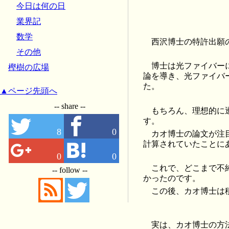
今日は何の日
業界記
数学
西沢博士の特許出願
その他
博士は光ファイバー
樫樹の広場
論を導き、光ファイバ
た。
▲ページ先頭へ
-- share --
もちろん、理想的に
す。
8
0
カオ博士の論文が注
計算されていたことに
0
0
これで、どこまで不
-- follow --
かったのです。
この後、カオ博士は
実は、カオ博士の方