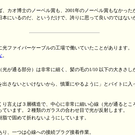
ば、カオ博士のノーベル賞も、2001年のノーベル賞もなかった
日本にいるのだ、というだけで、誇りに思って良いのではない
に光ファイバーケーブルの工場で働いていたことがあります。
な
。
光が通る部分）は非常に細く、髪の毛の1/10 以下の大きさし
を出さないといけないから、慎重にやるように」とバイトに入
くり言えば３層構造で、中心に非常に細い心線（光が通るとこ
っています。２種類のガラスの合わせ目で光が反射します。
樹脂で固めて折れないようにしています。
あり、一つは心線への接続プラグ接着作業。