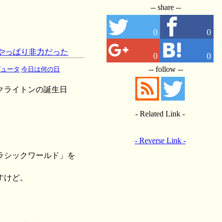
-- share --
0
0
はやっぱり非力だった
0
0
-- follow --
ピュータ
今日は何の日
クライトンの誕生日
- Related Link -
- Reverse Link -
ラシックワールド」を
すけど。