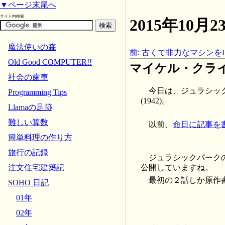
▼ページ末尾へ
サイト内検索
2015年10
魔法使いの森
前: 古くて非力なマシンをLi
Old Good COMPUTER!!
マイケル・クライト
社会の歯車
今日は、ジュラシッ
Programming Tips
(1942)。
Llamaの足跡
難しい算数
以前、
命日に記事を
簡単料理の作り方
旅行の記録
ジュラシックパーク
注文住宅建築記
公開していますね。
最初の２話しか原作
SOHO 日記
01年
02年