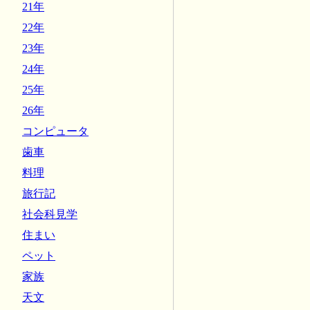
21年
22年
23年
24年
25年
26年
コンピュータ
歯車
料理
旅行記
社会科見学
住まい
ペット
家族
天文