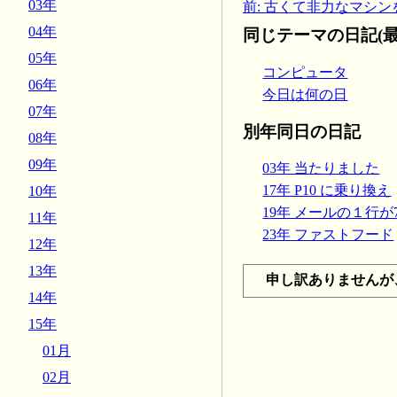
03年
前: 古くて非力なマシンを
04年
同じテーマの日記(最
05年
コンピュータ
06年
今日は何の日
07年
別年同日の日記
08年
09年
03年 当たりました
17年 P10 に乗り換え
10年
19年 メールの１行が
11年
23年 ファストフード
12年
13年
申し訳ありませんが
14年
15年
01月
02月