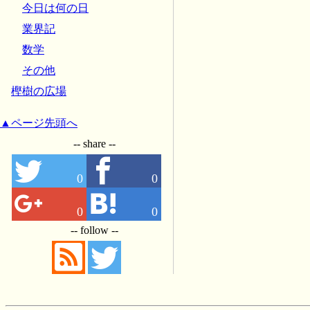
今日は何の日
業界記
数学
その他
樫樹の広場
▲ページ先頭へ
-- share --
0
0
0
0
-- follow --