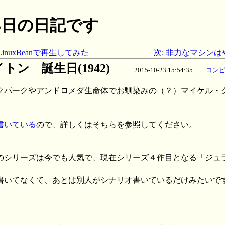
月23日の日記です
nuxBeanで再生してみた
次: 非力なマシン
ン 誕生日(1942)
2015-10-23 15:54:35
コン
クパークやアンドロメダ生命体でお馴染みの（？）マイケル・
書いている
ので、詳しくはそちらを参照してください。
のシリーズは今でも人気で、現在シリーズ４作目となる「ジュ
書いてなくて、あとは別人がシナリオ書いているだけみたいで