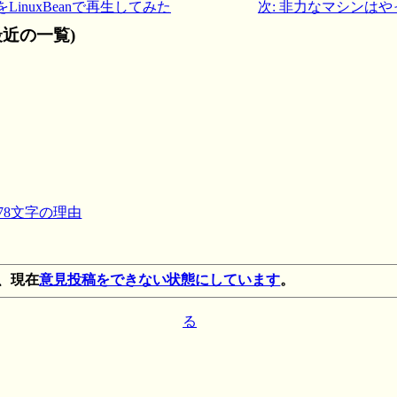
LinuxBeanで再生してみた
次: 非力なマシンは
近の一覧)
78文字の理由
、現在
意見投稿をできない状態にしています
。
る