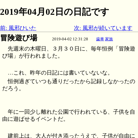
2019年04月02日の日記です
前: 風邪ひいた
次: 風邪が続いています
冒険遊び場
2019-04-02 12:31:28
歯車
家族
先週末の木曜日、３月３０日に、毎年恒例「冒険遊
び場」が行われました。
…これ、昨年の日記には書いていないな。
恒例過ぎていつも通りだったから記録しなかったの
だろう。
年に一回少し離れた公園で行われている、子供を自
由に遊ばせるイベントだ。
建前上は、大人が付き添ったうえで、子供が自由に