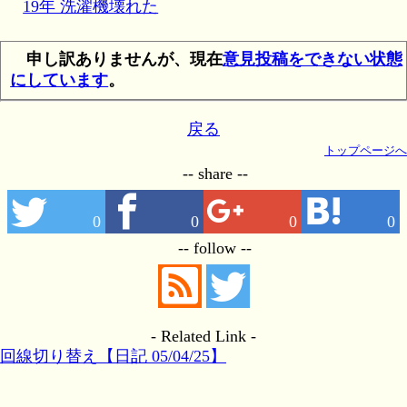
19年 洗濯機壊れた
申し訳ありませんが、現在
意見投稿をできない状態
にしています
。
戻る
トップページへ
-- share --
0
0
0
0
-- follow --
- Related Link -
回線切り替え【日記 05/04/25】