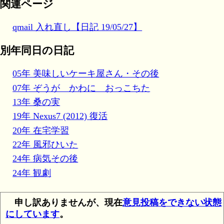
関連ページ
qmail 入れ直し【日記 19/05/27】
別年同日の日記
05年 美味しいケーキ屋さん・その後
07年 ぞうが かわに おっこちた
13年 桑の実
19年 Nexus7 (2012) 復活
20年 在宅学習
22年 風邪ひいた
24年 病気その後
24年 観劇
申し訳ありませんが、現在
意見投稿をできない状態
にしています
。