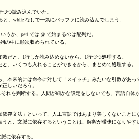
で1行づつ読み込んでいた。
 とすると、while なしで一気にバッファに読み込んでしまう。
いうか、perl では @ で始まるのは配列だ。
配列の中に順次収められている。
変数だと、1行しか読み込めないから、1行づつ処理する。
だと、いくつも入れることができるから、まとめて処理する。
ら、本来的には命令に対して「スイッチ」みたいな引数があっ
が正しいだろう。
脈からそれを判断する。人間が細かな設定をしないでも、言語自体
。
脈依存文法」といって、人工言語ではあまり美しくないことに
言うと、文脈に依存するということは、解釈が曖昧になりやす
て文脈に依存する。