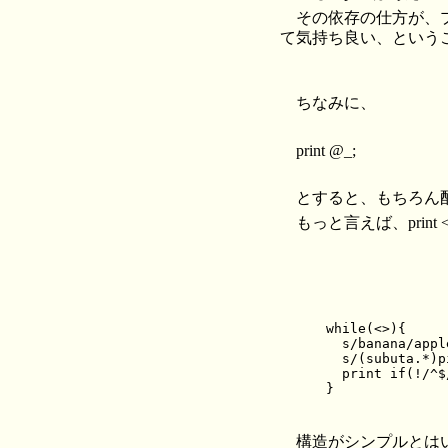
その依存の仕方が、
て気持ち良い、という
ちなみに、
print @_;
とすると、もちろん
もっと言えば、print <
while(<>){

  s/banana/apple
  s/(subuta.*)p
  print if(!/^$/
構造がシンプルとは