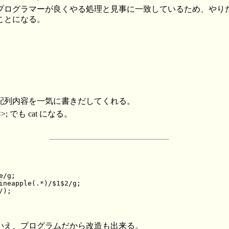
プログラマーが良くやる処理と見事に一致しているため、やり
ことになる。
配列内容を一気に書きだしてくれる。
>; でも cat になる。
/g;

ineapple(.*)/$1$2/g;

);

いえ、プログラムだから改造も出来る。