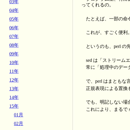
03年
ってくれるの。
04年
たとえば、一部の命令
05年
06年
これが、すごく便利
07年
08年
というのも、perl の
09年
sed は「ストリー
10年
常に「処理中のデー
11年
12年
で、perl はまと
正規表現による置換
13年
14年
でも、明記しない場合
15年
これにより、まるで 
01月
02月