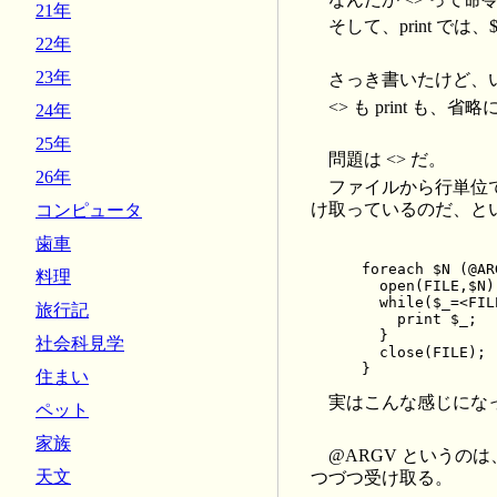
21年
そして、print では
22年
23年
さっき書いたけど、い
<> も print 
24年
25年
問題は <> だ。
26年
ファイルから行単位
け取っているのだ、と
コンピュータ
歯車
foreach $N (@ARG
料理
  open(FILE,$N);
  while($_=<FILE
旅行記
    print $_;

  }

社会科見学
  close(FILE);

住まい
実はこんな感じにな
ペット
家族
@ARGV というの
天文
つづつ受け取る。