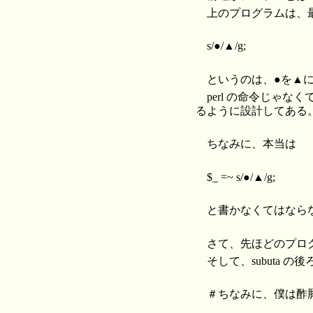
上のプログラムは、最
s/●/▲/g;
というのは、●を▲に
perl の命令じゃなく
るように設計してある
ちなみに、本当は
$_ =~ s/●/▲/g;
と書かなくてはなら
さて、先ほどのプログラム
そして、subuta の後
＃ちなみに、僕は酢