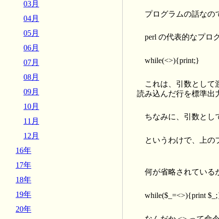
03月
プログラムの話なの
04月
05月
perl の代表的な
06月
while(<>){print;}
07月
08月
これは、引数として
09月
読み込んだ行を標準出
10月
ちなみに、引数とし
11月
12月
というわけで、上のプロ
16年
17年
何が省略されている
18年
19年
while($_=<>){print $_;
20年
なんだか <> って命