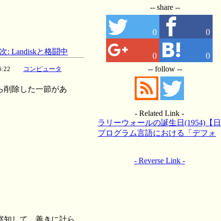
-- share --
0
0
次: Landiskと格闘中
0
0
-- follow --
6:46:22
コンピュータ
ら削除した一節があ
- Related Link -
ラリーウォールの誕生日(1954)【日
記 13/09/27】
プログラム言語における「デフォ
ルト動作」【日記 15/01/29】
- Reverse Link -
察知して、善きに計ら