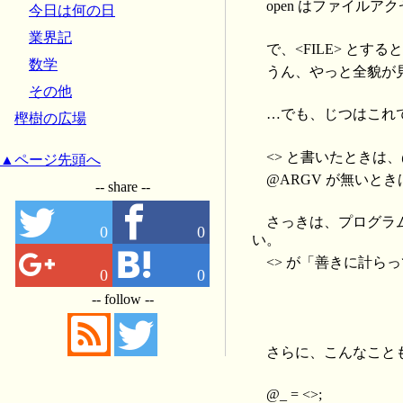
open はファイルア
今日は何の日
業界記
で、<FILE> と
数学
うん、やっと全貌が
その他
…でも、じつはこれ
樫樹の広場
<> と書いたときは
▲ページ先頭へ
@ARGV が無いと
-- share --
さっきは、プログラ
0
0
い。
<> が「善きに計ら
0
0
-- follow --
さらに、こんなこと
@_ = <>;