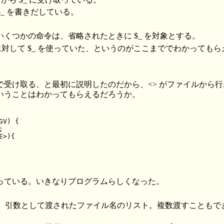
、$_ を書きだしている。
くつかの命令は、省略されたときに $_ を対象とする。
も、省略に対して $_ を使っていた、というのがここまででわかっても
で受け取る、と最初に説明したのだから、<> がファイルから
いうことはわかってもらえるだろうか。
V) {



>){

っている。いきなりプログラムらしくなった。
は、引数として渡されたファイル名のリスト。複数渡すこともできるので