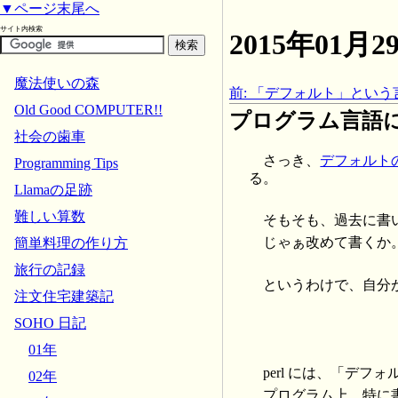
▼ページ末尾へ
サイト内検索
2015年01
魔法使いの森
前: 「デフォルト」とい
Old Good COMPUTER!!
プログラム言語
社会の歯車
さっき、
デフォルト
Programming Tips
る。
Llamaの足跡
難しい算数
そもそも、過去に書
じゃぁ改めて書くか
簡単料理の作り方
旅行の記録
というわけで、自分
注文住宅建築記
SOHO 日記
01年
perl には、「デフ
02年
プログラム上、特に