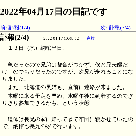
2022年04月17日の日記です
前: 訃報(1/4)
次: 訃報(3/4)
訃報(2/4)
2022-04-17 10:09:02
家族
１３日（水）納棺当日。
急だったので兄弟は都合がつかず、僕と兄夫婦だ
け…のつもりだったのですが、次兄が来れることにな
りました。
また、北海道の長姉も、直前に連絡が来ました。
木曜に来る予定を早め、水曜午後に到着するのでぎ
りぎり参加できるかも、という状態。
遺体は長兄の家に帰ってきて布団に寝かせていたの
で、納棺も長兄の家で行います。