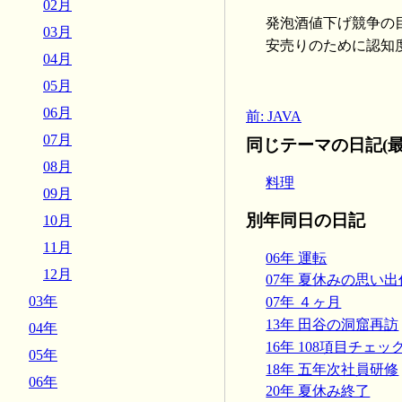
02月
発泡酒値下げ競争の
03月
安売りのために認知
04月
05月
06月
前: JAVA
07月
同じテーマの日記(最
08月
料理
09月
別年同日の日記
10月
11月
06年 運転
12月
07年 夏休みの思い
03年
07年 ４ヶ月
13年 田谷の洞窟再訪
04年
16年 108項目チェ
05年
18年 五年次社員研修
06年
20年 夏休み終了