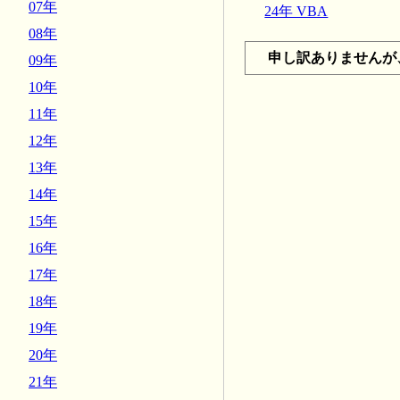
07年
24年 VBA
08年
申し訳ありませんが
09年
10年
11年
12年
13年
14年
15年
16年
17年
18年
19年
20年
21年