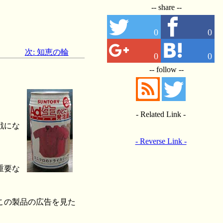
-- share --
0
0
次: 知恵の輪
0
0
-- follow --
- Related Link -
戦にな
- Reverse Link -
重要な
この製品の広告を見た