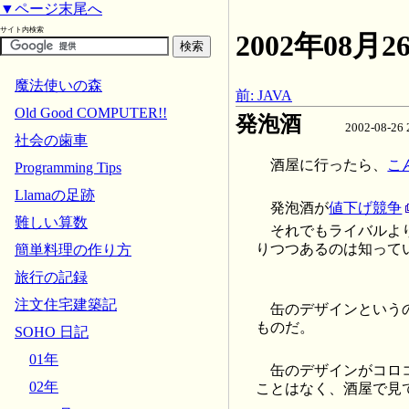
▼ページ末尾へ
サイト内検索
2002年08
魔法使いの森
前: JAVA
Old Good COMPUTER!!
発泡酒
2002-08-2
社会の歯車
酒屋に行ったら、
こ
Programming Tips
Llamaの足跡
発泡酒が
値下げ競争
難しい算数
それでもライバルよ
りつつあるのは知って
簡単料理の作り方
旅行の記録
注文住宅建築記
缶のデザインという
ものだ。
SOHO 日記
01年
缶のデザインがコロ
02年
ことはなく、酒屋で見