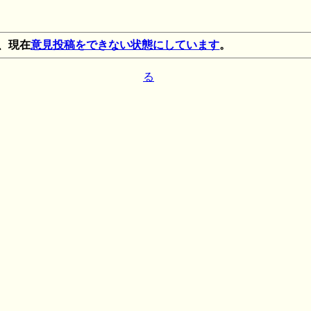
、現在
意見投稿をできない状態にしています
。
る