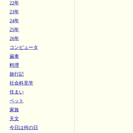
22年
23年
24年
25年
26年
コンピュータ
歯車
料理
旅行記
社会科見学
住まい
ペット
家族
天文
今日は何の日