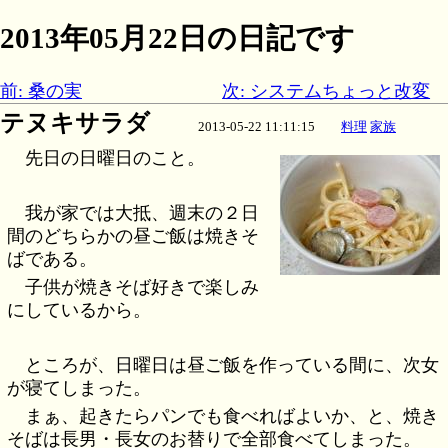
2013年05月22日の日記です
前: 桑の実
次: システムちょっと改変
テヌキサラダ
2013-05-22 11:11:15
料理
家族
先日の日曜日のこと。
我が家では大抵、週末の２日
間のどちらかの昼ご飯は焼きそ
ばである。
子供が焼きそば好きで楽しみ
にしているから。
ところが、日曜日は昼ご飯を作っている間に、次女
が寝てしまった。
まぁ、起きたらパンでも食べればよいか、と、焼き
そばは長男・長女のお替りで全部食べてしまった。