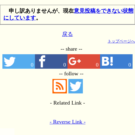
申し訳ありませんが、現在
意見投稿をできない状態
にしています
。
戻る
トップページへ
-- share --
0
0
0
0
-- follow --
- Related Link -
- Reverse Link -