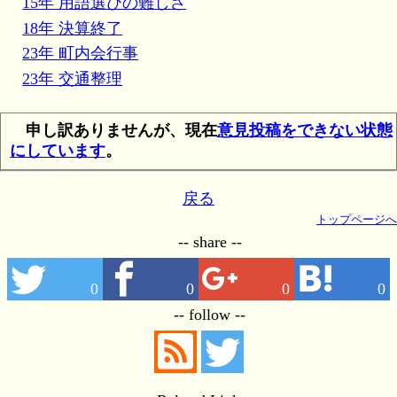
15年 用語選びの難しさ
18年 決算終了
23年 町内会行事
23年 交通整理
申し訳ありませんが、現在
意見投稿をできない状態
にしています
。
戻る
トップページへ
-- share --
0
0
0
0
-- follow --