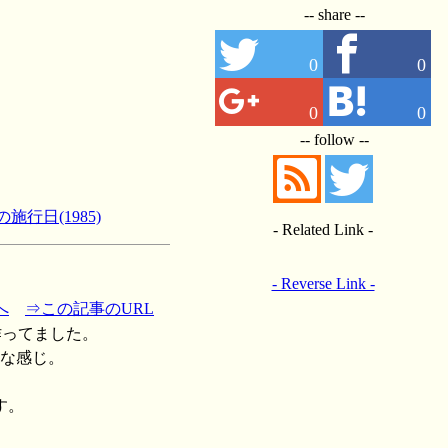
-- share --
0
0
0
0
-- follow --
施行日(1985)
- Related Link -
- Reverse Link -
へ
⇒この記事のURL
作ってました。
的な感じ。
す。