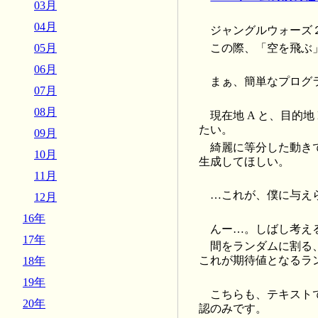
03月
04月
ジャングルウォーズ
この際、「空を飛ぶ
05月
06月
まぁ、簡単なプログ
07月
08月
現在地 A と、目的
たい。
09月
綺麗に等分した動き
10月
生成してほしい。
11月
…これが、僕に与え
12月
16年
んー…。しばし考え
17年
間をランダムに割る
これが期待値となるラ
18年
19年
こちらも、テキスト
20年
認のみです。