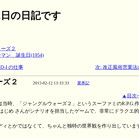
月12日の日記です
ウォーズ２
ーマン 誕生日(1954)
D-I の仕事
次: 改正風俗営業法の
ーズ２
2015-02-12 13:33:33
業界記
▲目次
当時、「ジャングルウォーズ２」というスーファミのR.P.G.
らはじめ さんがシナリオを担当したゲームで、非常にドラクエ
ディとかではなくて、ちゃんと独特の世界観を作り出していま