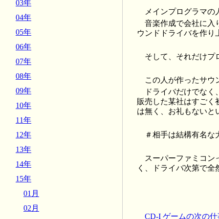
03年
メインプログラマの
04年
音楽作成で会社に入
05年
ウンドドライバを作り
06年
そして、それだけプ
07年
08年
この人が作ったサウ
09年
ドライバだけでなく
販売した某社はすごく
10年
は無く、お礼もないと
11年
＃相手は結構有名な
12年
13年
スーパーファミコン
14年
く、ドライバ次第で全
15年
01月
02月
CD-I ゲームの次の