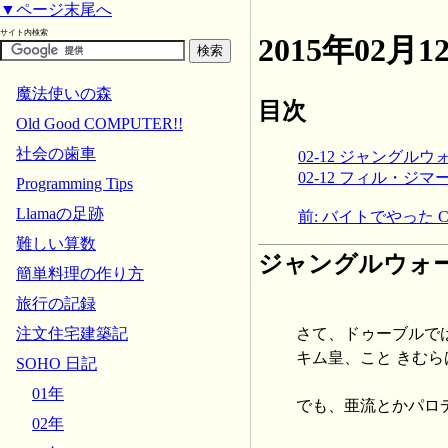
▼ページ末尾へ
サイト内検索
2015年02
魔法使いの森
目次
Old Good COMPUTER!!
社会の歯車
02-12 ジャングル
02-12 フィル・ジマ
Programming Tips
Llamaの足跡
前: バイトでやった C
難しい算数
ジャングルウォ
簡単料理の作り方
旅行の記録
さて、ドゥーブルでは
注文住宅建築記
キム皇、こと きむ
SOHO 日記
01年
でも、亜流とかパロ
02年