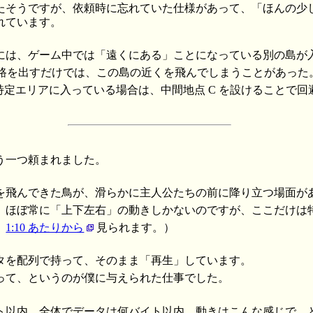
たそうですが、依頼時に忘れていた仕様があって、「ほんの少
れています。
には、ゲーム中では「遠くにある」ことになっている別の島が
ぶ経路を出すだけでは、この島の近くを飛んでしまうことがあった
特定エリアに入っている場合は、中間地点 C を設けることで
う一つ頼まれました。
を飛んできた鳥が、滑らかに主人公たちの前に降り立つ場面が
、ほぼ常に「上下左右」の動きしかないのですが、ここだけは
。
1:10 あたりから
見られます。）
タを配列で持って、そのまま「再生」しています。
って、というのが僕に与えられた仕事でした。
ドット以内、全体でデータは何バイト以内、動きはこんな感じで…