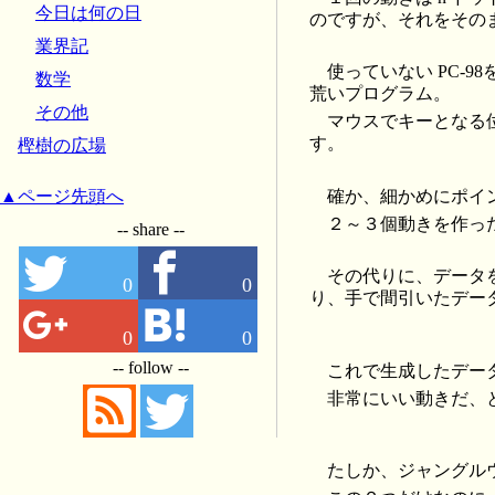
今日は何の日
のですが、それをその
業界記
使っていない PC-
数学
荒いプログラム。
その他
マウスでキーとなる
す。
樫樹の広場
確か、細かめにポイ
▲ページ先頭へ
２～３個動きを作っ
-- share --
その代りに、データ
0
0
り、手で間引いたデー
0
0
-- follow --
これで生成したデー
非常にいい動きだ、
たしか、ジャングル