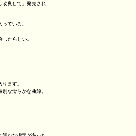
し改良して」発売され
入っている。
。
回避したらしい。
あります。
特別な滑らかな曲線。
と細かな指定があった