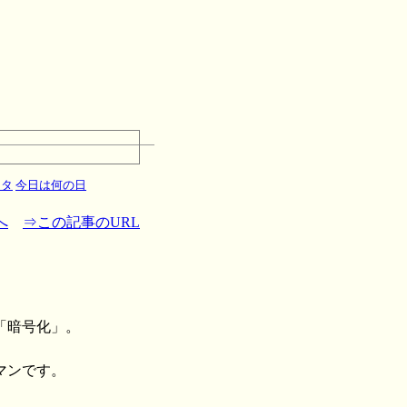
ータ
今日は何の日
へ
⇒この記事のURL
「暗号化」。
マンです。