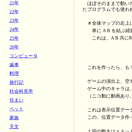
21年
ほぼそのままで動い
たプログラムでも使わ
22年
23年
＃全体マップの左上
24年
単に A B を結
これは、A B 共に
25年
26年
コンピュータ
歯車
これを作ったら、も
料理
ゲームの演出上、空
旅行記
ゲーム中のキャラは
社会科見学
（ニコ動に動画あり
住まい
ペット
これは表示位置デー
この、位置データ作
家族
天文
１回の動きは n 