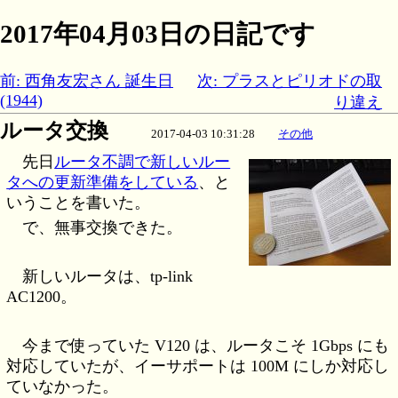
2017年04月03日の日記です
前: 西角友宏さん 誕生日
次: プラスとピリオドの取
(1944)
り違え
ルータ交換
2017-04-03 10:31:28
その他
先日
ルータ不調で新しいルー
タへの更新準備をしている
、と
いうことを書いた。
で、無事交換できた。
新しいルータは、tp-link
AC1200。
今まで使っていた V120 は、ルータこそ 1Gbps にも
対応していたが、イーサポートは 100M にしか対応し
ていなかった。