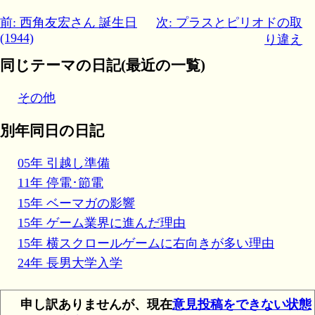
前: 西角友宏さん 誕生日
次: プラスとピリオドの取
(1944)
り違え
同じテーマの日記(最近の一覧)
その他
別年同日の日記
05年 引越し準備
11年 停電･節電
15年 ベーマガの影響
15年 ゲーム業界に進んだ理由
15年 横スクロールゲームに右向きが多い理由
24年 長男大学入学
申し訳ありませんが、現在
意見投稿をできない状態