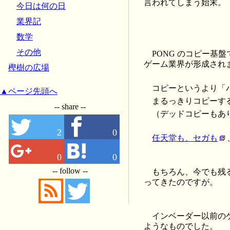
言われてしまう始末。
今日は何の日
業界記
数学
その他
PONG のコピー
ゲーム業界が形成され
樫樹の広場
コピーというより「
▲ページ先頭へ
まるっきりコピーす
-- share --
（デッドコピーもあ
2
0
任天堂も、セガも
0
0
-- follow --
もちろん、今でも残
ってきたのですが。
インベーダー以前の
ようなものでした。