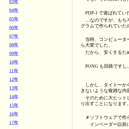
03年
04年
PDP-1 で遊ばれて
05年
…なのですが、もちろ
グラムで作られていたの
06年
07年
当時、コンピュータ
08年
ら大変でした。
だから、安くするた
09年
10年
PONG も回路です
11年
12年
しかし、タイトーから
13年
きないような複雑な内
14年
そのために大ヒット
り出すことになります
15年
16年
＃ソフトウェアで作
17年
インベーダー以前に日