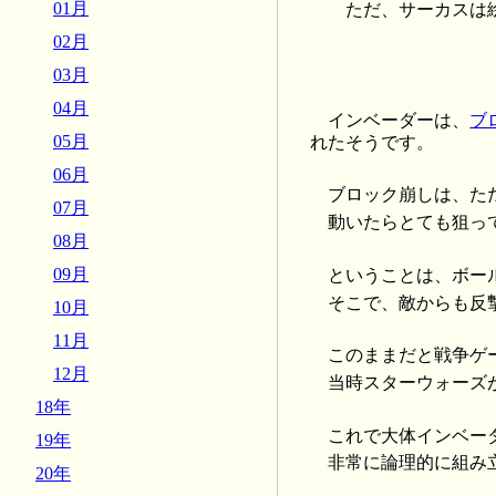
01月
ただ、サーカスは絵
02月
03月
04月
インベーダーは、
ブ
05月
れたそうです。
06月
ブロック崩しは、た
07月
動いたらとても狙っ
08月
09月
ということは、ボー
そこで、敵からも反
10月
11月
このままだと戦争ゲ
12月
当時スターウォーズ
18年
これで大体インベー
19年
非常に論理的に組み
20年