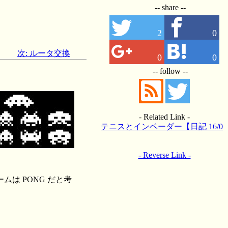
-- share --
2
0
次: ルータ交換
0
0
-- follow --
- Related Link -
テニスとインベーダー【日記 16/0
1/04】
- Reverse Link -
は PONG だと考
。