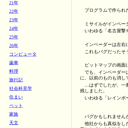
21年
プログラムで作られ
22年
23年
ミサイルがインベー
24年
いわゆる「名古屋撃
25年
インベーダーは左右
26年
これもバグだったそ
コンピュータ
歯車
ビットマップの画面
料理
でも、インベーダー
に、以前のものも消し
旅行記
…はずでしたが、一
社会科見学
残しました。
住まい
いわゆる「レインボ
ペット
家族
バグかもしれません
天文
他社からも真似をし