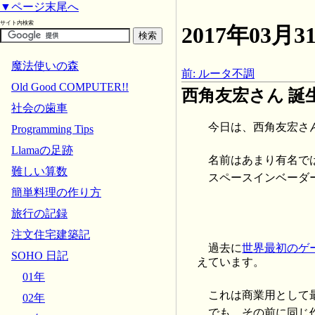
▼ページ末尾へ
サイト内検索
2017年03
魔法使いの森
前: ルータ不調
Old Good COMPUTER!!
西角友宏さん 誕生日
社会の歯車
今日は、西角友宏さんの
Programming Tips
Llamaの足跡
名前はあまり有名で
難しい算数
スペースインベーダ
簡単料理の作り方
旅行の記録
注文住宅建築記
過去に
世界最初のゲ
SOHO 日記
えています。
01年
これは商業用として
02年
でも、その前に同じ作