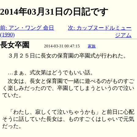
2014年03月31日の日記です
前: アン・ワング 命日
次: カップヌードルミュー
(1990)
ジアム
長女卒園
2014-03-31 00:47:15
家族
３月２５日に長女の保育園の卒園式が行われた。
…まぁ、式次第はどうでもいい話。
次女は、長女と保育園で一緒に遊べるのがものすご
く楽しみだったので、卒園してしまうというので泣い
ていた。
「わたし、寂しくて泣いちゃうかも」と前日に心配
そうに話していた長女は、ものすごくはしゃいで元気
だった。