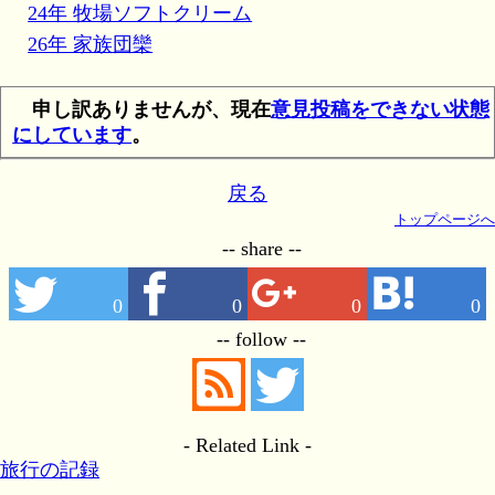
24年 牧場ソフトクリーム
26年 家族団欒
申し訳ありませんが、現在
意見投稿をできない状態
にしています
。
戻る
トップページへ
-- share --
0
0
0
0
-- follow --
- Related Link -
旅行の記録