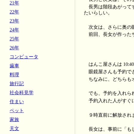
21年
長男は階段あがってす
22年
たいらしい。
23年
次女は、さらに奥の眼
24年
前回、長女が作った
25年
26年
コンピュータ
はんこ屋さんは 10:
歯車
眼鏡屋さんも予約で
料理
ちなみに、どちらも
旅行記
社会科見学
でも、予約を入れら
予約入れた人がすぐ
住まい
ペット
９時直前に解放され
家族
天文
長女は、事前に「も