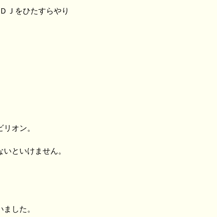
もＤＪをひたすらやり
ビリオン。
ないといけません。
いました。