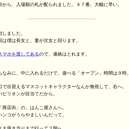
前から、入場順の札が配られました。４７番。大幅に早い。
動しました。
回は僕は長女と。妻が次女と回ります。
スマホを渡してある
ので、連絡はとれます。
ちなみに、中に入れるだけで、遊べる「オープン」時間は９時
口で出迎えるマスコットキャラクターなんか無視して、右へ。
パビリオンが目当てだから。
「商店街」の、はんこ屋さんへ。
ハンコがうらやましいんだって。
まま突き当りまで行って２階へ。