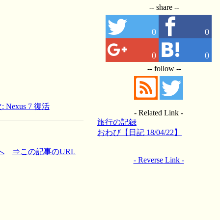
-- share --
0
0
0
0
-- follow --
: Nexus 7 復活
- Related Link -
旅行の記録
おわび【日記 18/04/22】
へ
⇒この記事のURL
- Reverse Link -