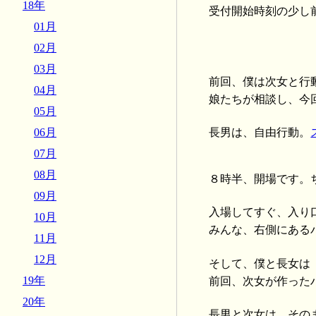
18年
受付開始時刻の少し
01月
02月
03月
前回、僕は次女と行
04月
娘たちが相談し、今
05月
06月
長男は、自由行動。
07月
08月
８時半、開場です。
09月
入場してすぐ、入り
10月
みんな、右側にある
11月
12月
そして、僕と長女は
19年
前回、次女が作った
20年
長男と次女は、その