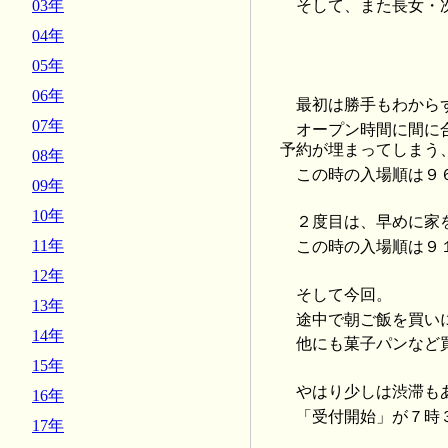
そして、また長女・
03年
04年
05年
06年
最初は勝手もわから
07年
オープン時間に間に
予約が埋まってしまう
08年
この時の入場順は９
09年
10年
２度目は、早めに家
11年
この時の入場順は９
12年
そして今回。
13年
途中で朝ご飯を買い
14年
他にも菓子パンなど
15年
やはり少しは渋滞も
16年
「受付開始」が７時
17年