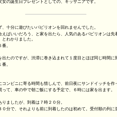
次女の誕生日プレゼントとしての、キッザニアです。
ず、十分に遊びたいパビリオンを回れませんでした。
合えばいいだろう、と家を出たら、人気のあるパビリオンは先
、とわかりました。
６番。
を出たのですが、渋滞に巻き込まれて１度目とほぼ同じ時間に
１番。
にコンビニに寄る時間も惜しんで、前日夜にサンドイッチを作
買って、車の中で朝ご飯にする予定で、６時には家を出ます。
ありましたが、到着は７時２０分。
３０分で、それよりも前に到着したのは初めて。受付順の列に