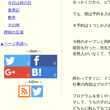
せっかくだから、ピ
今日は何の日
業界記
でも、朝は予約を入
数学
その他
＃予約は１つしか入
樫樹の広場
９時のオープンと同
▲ページ先頭へ
前回も行った…失礼
-- share --
全然人がいなくて、
0
0
0
0
終わってすぐに、ド
-- follow --
仕事の内容はプログ
プログラムを全くや
そして、うちの子の
どちらに転んでもつ