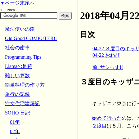
▼ページ末尾へ
サイト内検索
2018年04
魔法使いの森
目次
Old Good COMPUTER!!
社会の歯車
04-22 ３度目のキッ
04-22 おわび
Programming Tips
Llamaの足跡
前: サシっす!!
難しい算数
３度目のキッザ
簡単料理の作り方
旅行の記録
キッザニア東京に行
注文住宅建築記
SOHO 日記
始めて行った
のは、
01年
２度目
は８月。こち
02年