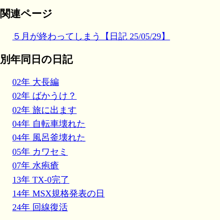
関連ページ
５月が終わってしまう【日記 25/05/29】
別年同日の日記
02年 大長編
02年 ばかうけ？
02年 旅に出ます
04年 自転車壊れた
04年 風呂釜壊れた
05年 カワセミ
07年 水疱瘡
13年 TX-0完了
14年 MSX規格発表の日
24年 回線復活