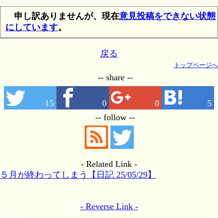
申し訳ありませんが、現在
意見投稿をできない状態
にしています
。
戻る
トップページへ
-- share --
15
0
0
5
-- follow --
- Related Link -
５月が終わってしまう【日記 25/05/29】
- Reverse Link -