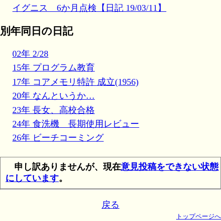
イグニス 6か月点検【日記 19/03/11】
別年同日の日記
02年 2/28
15年 プログラム教育
17年 コアメモリ特許 成立(1956)
20年 なんというか…
23年 長女、高校合格
24年 食洗機 長期使用レビュー
26年 ビーチコーミング
申し訳ありませんが、現在
意見投稿をできない状態
にしています
。
戻る
トップページへ