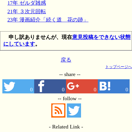
17年 ゼルダ雑感
21年 ３次元回転
23年 漫画紹介「続く道 花の跡」
申し訳ありませんが、現在
意見投稿をできない状態
にしています
。
戻る
トップページへ
-- share --
0
0
0
0
-- follow --
- Related Link -