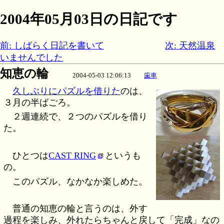
2004年05月03日の日記です
前: しばらく日記を書いて
次: 天然温泉
いませんでした
知恵の輪
2004-05-03 12:06:13
歯車
久しぶりにパズルを借りた
のは、
３月の半ばごろ。
２週連続で、２つのパズルを借り
た。
ひとつは
CAST RING
というも
の。
このパズル、なかなか楽しめた。
普通の知恵の輪と言うのは、外す
過程を楽しみ、外れたらちゃんと戻して「完成」なの