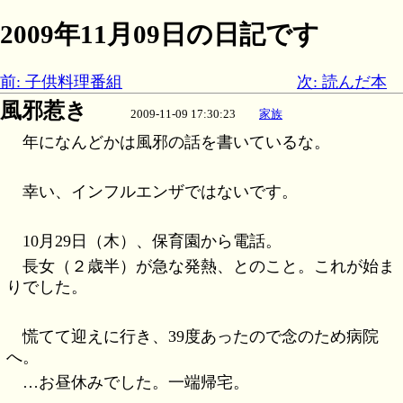
2009年11月09日の日記です
前: 子供料理番組
次: 読んだ本
風邪惹き
2009-11-09 17:30:23
家族
年になんどかは風邪の話を書いているな。
幸い、インフルエンザではないです。
10月29日（木）、保育園から電話。
長女（２歳半）が急な発熱、とのこと。これが始ま
りでした。
慌てて迎えに行き、39度あったので念のため病院
へ。
…お昼休みでした。一端帰宅。