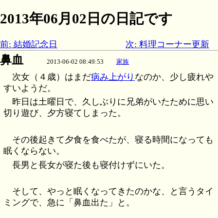
2013年06月02日の日記です
前: 結婚記念日
次: 料理コーナー更新
鼻血
2013-06-02 08:49:53
家族
次女（４歳）はまだ
病み上がり
なのか、少し疲れや
すいようだ。
昨日は土曜日で、久しぶりに兄弟がいたために思い
切り遊び、夕方寝てしまった。
その後起きて夕食を食べたが、寝る時間になっても
眠くならない。
長男と長女が寝た後も寝付けずにいた。
そして、やっと眠くなってきたのかな、と言うタイ
ミングで、急に「鼻血出た」と。