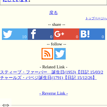
戻る
トップページへ
-- share --
10
0
0
0
-- follow --
- Related Link -
スティーブ・ファーバー 誕生日(1953)【日記 15/03/2
1】
チャールズ・バベジ誕生日(1791)【日記 15/12/26】
- Reverse Link -
⇔