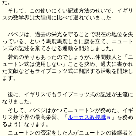
た。
そして、この使いにくい記述方法のせいで、イギリ
スの数学界は大陸側に比べて遅れていました。
バベジは、過去の栄光を守ることで現在の地位を失
っている、という馬鹿馬鹿しさに腹を立て、ニュート
ン式の記述を棄てさせる運動を開始しました。
若気の至りもあったのでしょうが…仲間数人と「ニ
ュートン式は使用しない」ことを決め、過去に書かれ
た文献などもライプニッツ式に翻訳する活動を開始し
ます。
後に、イギリスでもライプニッツ式の記述が主流に
なりました。
そして、バベジはかつてニュートンが務めた、イギ
リス数学界の最高栄誉、「
ルーカス教授職
」を務め
るようになります。
ニュートンの否定をした人がニュートンの後継者と