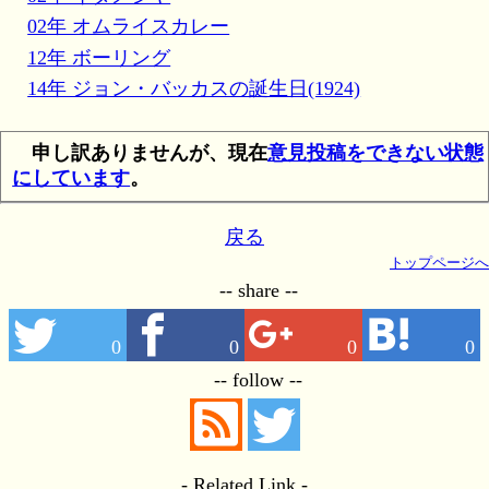
02年 オムライスカレー
12年 ボーリング
14年 ジョン・バッカスの誕生日(1924)
申し訳ありませんが、現在
意見投稿をできない状態
にしています
。
戻る
トップページへ
-- share --
0
0
0
0
-- follow --
- Related Link -