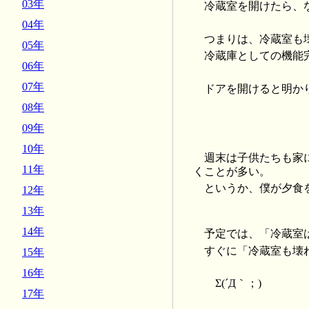
03年
冷蔵室を開けたら、
04年
つまりは、冷蔵室も
05年
冷蔵庫としての機能
06年
07年
ドアを開けると明か
08年
09年
10年
週末は子供たちも家
11年
くことが多い。
というか、僕が夕食
12年
13年
14年
予定では、「冷蔵室
すぐに「冷蔵室も壊
15年
16年
Σ(´Д｀；)
17年