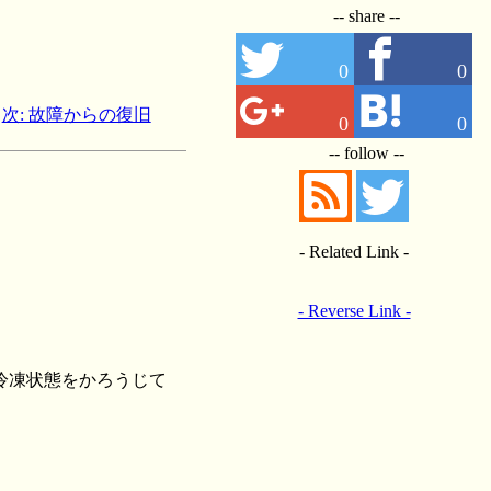
-- share --
0
0
次: 故障からの復旧
0
0
-- follow --
- Related Link -
- Reverse Link -
冷凍状態をかろうじて