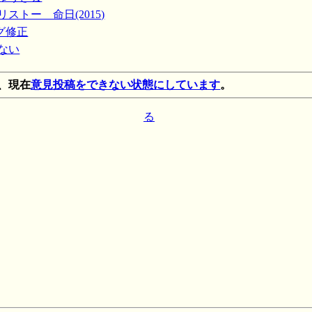
ストー 命日(2015)
のバグ修正
てない
、現在
意見投稿をできない状態にしています
。
る