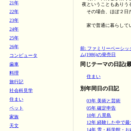
21年
夜ということもありう
その場合、ほぼ２日
22年
23年
家で普通に暮らして
24年
25年
26年
前: ファミリーベーシック 
ム(1986)の発売日
コンピュータ
同じテーマの日記(最
歯車
料理
住まい
旅行記
別年同日の日記
社会科見学
住まい
03年 美術と芸術
05年 確定申告
ペット
10年 八景島
家族
12年 経験した中で
天文
14年 雪・科学館・