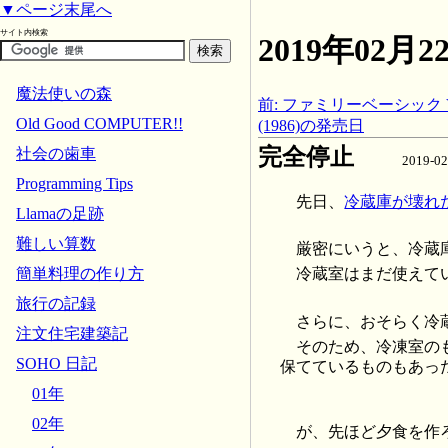
▼ページ末尾へ
サイト内検索
2019年02
魔法使いの森
前: ファミリーベーシック V
Old Good COMPUTER!!
(1986)の発売日
完全停止
社会の歯車
2019-0
Programming Tips
先日、
冷蔵庫が壊れ
Llamaの足跡
難しい算数
厳密にいうと、冷蔵
簡単料理の作り方
冷蔵室はまだ使えて
旅行の記録
さらに、おそらく冷
注文住宅建築記
そのため、冷凍室の
SOHO 日記
保てているものもあっ
01年
02年
が、先ほど夕食を作