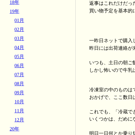
18年
返事はこれだけだっ
買い物予定を基本的
19年
01月
02月
03月
一昨日ネットで購入
04月
昨日には出荷連絡が
05月
いつも、土日の朝ご
06月
しかし怖いので牛乳
07月
08月
冷凍室の中のものは
09月
おかげで、ここ数日
10月
11月
これでも、「冷蔵で
いくつかは、だめに
12月
20年
明日一日何とか乗り