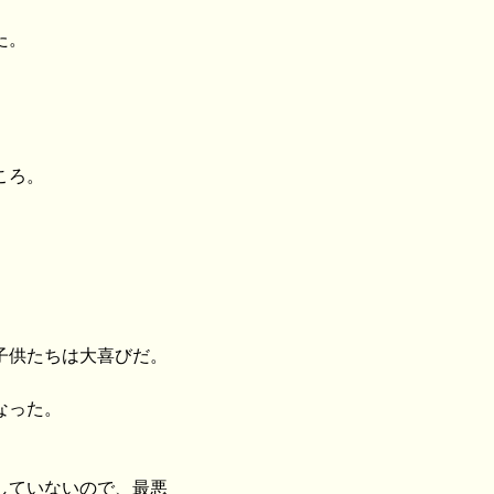
た。
ころ。
子供たちは大喜びだ。
なった。
していないので、最悪