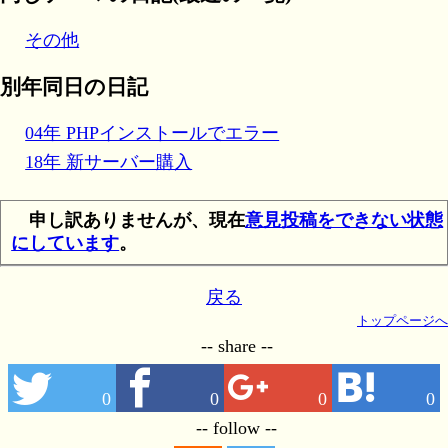
その他
別年同日の日記
04年 PHPインストールでエラー
18年 新サーバー購入
申し訳ありませんが、現在
意見投稿をできない状態
にしています
。
戻る
トップページへ
-- share --
0
0
0
0
-- follow --