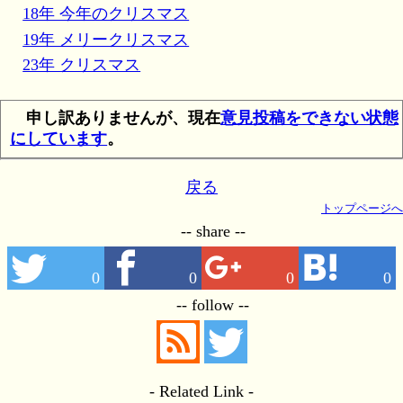
18年 今年のクリスマス
19年 メリークリスマス
23年 クリスマス
申し訳ありませんが、現在
意見投稿をできない状態
にしています
。
戻る
トップページへ
-- share --
0
0
0
0
-- follow --
- Related Link -