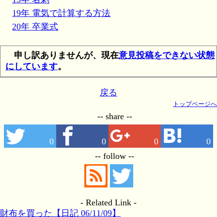
19年 電気で計算する方法
20年 卒業式
申し訳ありませんが、現在
意見投稿をできない状態
にしています
。
戻る
トップページへ
-- share --
0
0
0
0
-- follow --
- Related Link -
財布を買った【日記 06/11/09】