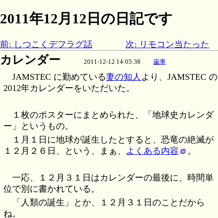
2011年12月12日の日記です
前: しつこくデフラグ話
次: リモコン当たった
カレンダー
2011-12-12 14:05:38
歯車
JAMSTEC に勤めている
妻の知人
より、JAMSTEC の
2012年カレンダーをいただいた。
１枚のポスターにまとめられた、「地球史カレンダ
ー」というもの。
１月１日に地球が誕生したとすると、恐竜の絶滅が
１２月２６日、という、まぁ、
よくある内容
。
一応、１２月３１日はカレンダーの最後に、時間単
位で別に書かれている。
「人類の誕生」とか、１２月３１日のことだから
ね。