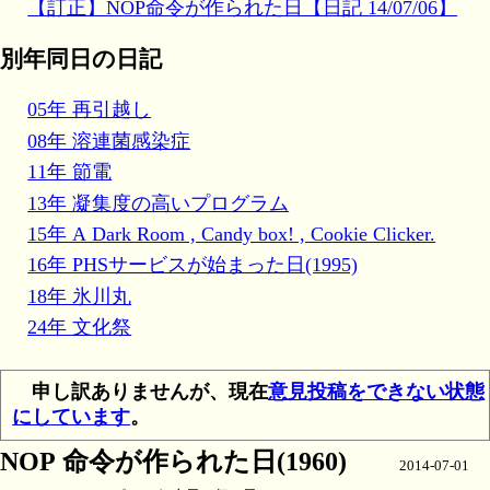
【訂正】NOP命令が作られた日【日記 14/07/06】
別年同日の日記
05年 再引越し
08年 溶連菌感染症
11年 節電
13年 凝集度の高いプログラム
15年 A Dark Room , Candy box! , Cookie Clicker.
16年 PHSサービスが始まった日(1995)
18年 氷川丸
24年 文化祭
申し訳ありませんが、現在
意見投稿をできない状態
にしています
。
NOP 命令が作られた日(1960)
2014-07-01