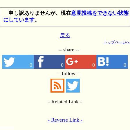
申し訳ありませんが、現在
意見投稿をできない状態
にしています
。
戻る
トップページへ
-- share --
0
0
0
0
-- follow --
- Related Link -
- Reverse Link -