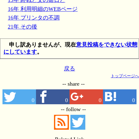
13年 終戦と父の命日と
16年 利用明細のWEBページ
16年 プリンタの不調
21年 その後
申し訳ありませんが、現在
意見投稿をできない状態
にしています
。
戻る
トップページへ
-- share --
0
0
0
0
-- follow --