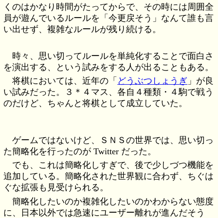
くのはかなり時間がたってからで、その時には周囲全
員が遊んでいるルールを「今更戻そう」なんて誰も言
い出せず、複雑なルールが残り続ける。
時々、思い切ってルールを単純化することで面白さ
を演出する、という試みをする人が出ることもある。
将棋においては、近年の「
どうぶつしょうぎ
」が良
い試みだった。３＊４マス、各自４種類・４駒で戦う
のだけど、ちゃんと将棋として成立していた。
ゲームではないけど、ＳＮＳの世界では、思い切っ
た簡略化を行ったのが Twitter だった。
でも、これは簡略化しすぎで、後で少しづつ機能を
追加している。簡略化された世界観に合わず、ちぐは
ぐな拡張も見受けられる。
簡略化したいのか複雑化したいのかわからない態度
に、日本以外では急速にユーザー離れが進んだそう