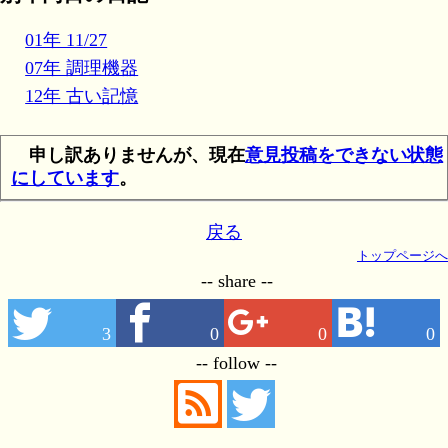
01年 11/27
07年 調理機器
12年 古い記憶
申し訳ありませんが、現在
意見投稿をできない状態
にしています
。
戻る
トップページへ
-- share --
3
0
0
0
-- follow --