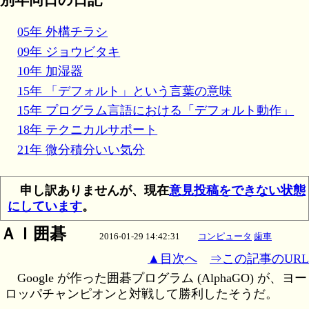
別年同日の日記
05年 外構チラシ
09年 ジョウビタキ
10年 加湿器
15年 「デフォルト」という言葉の意味
15年 プログラム言語における「デフォルト動作」
18年 テクニカルサポート
21年 微分積分いい気分
申し訳ありませんが、現在
意見投稿をできない状態
にしています
。
ＡＩ囲碁
2016-01-29 14:42:31
コンピュータ
歯車
▲目次へ
⇒この記事のURL
Google が作った囲碁プログラム (AlphaGO) が、ヨー
ロッパチャンピオンと対戦して勝利したそうだ。