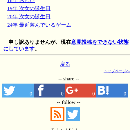
18年 おわび
19年 次女の誕生日
20年 次女の誕生日
24年 最近遊んでいるゲーム
申し訳ありませんが、現在
意見投稿をできない状態
にしています
。
戻る
トップページへ
-- share --
0
0
0
0
-- follow --