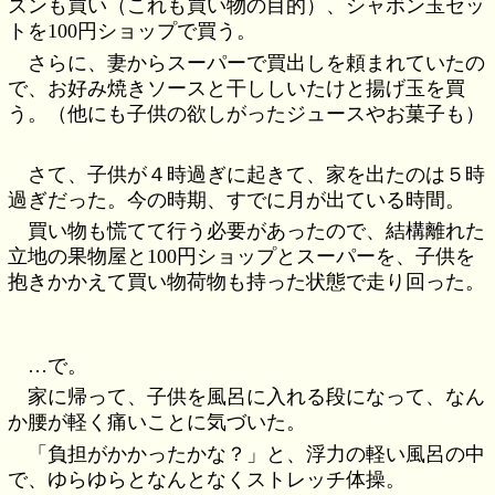
ズンも買い（これも買い物の目的）、シャボン玉セッ
トを100円ショップで買う。
さらに、妻からスーパーで買出しを頼まれていたの
で、お好み焼きソースと干ししいたけと揚げ玉を買
う。（他にも子供の欲しがったジュースやお菓子も）
さて、子供が４時過ぎに起きて、家を出たのは５時
過ぎだった。今の時期、すでに月が出ている時間。
買い物も慌てて行う必要があったので、結構離れた
立地の果物屋と100円ショップとスーパーを、子供を
抱きかかえて買い物荷物も持った状態で走り回った。
…で。
家に帰って、子供を風呂に入れる段になって、なん
か腰が軽く痛いことに気づいた。
「負担がかかったかな？」と、浮力の軽い風呂の中
で、ゆらゆらとなんとなくストレッチ体操。