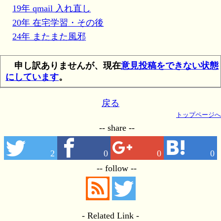
19年 qmail 入れ直し
20年 在宅学習・その後
24年 またまた風邪
申し訳ありませんが、現在
意見投稿をできない状態
にしています
。
戻る
トップページへ
-- share --
2
0
0
0
-- follow --
- Related Link -