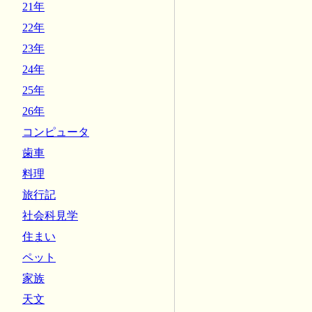
21年
22年
23年
24年
25年
26年
コンピュータ
歯車
料理
旅行記
社会科見学
住まい
ペット
家族
天文