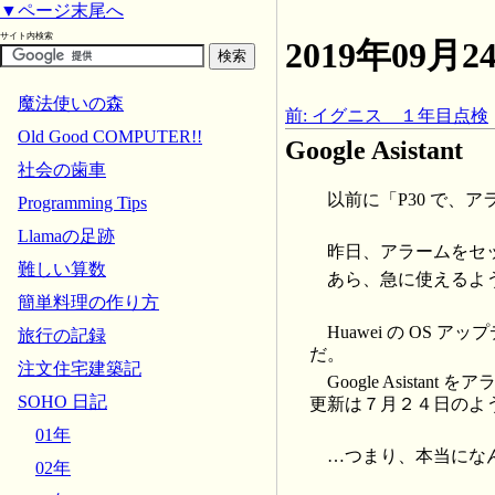
▼ページ末尾へ
サイト内検索
2019年09
魔法使いの森
前: イグニス １年目点検
Old Good COMPUTER!!
Google Asistant
社会の歯車
以前に「P30 で、アラー
Programming Tips
Llamaの足跡
昨日、アラームをセット
難しい算数
あら、急に使えるよ
簡単料理の作り方
Huawei の O
旅行の記録
だ。
注文住宅建築記
Google Asist
SOHO 日記
更新は７月２４日のよ
01年
…つまり、本当にな
02年