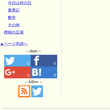
今日は何の日
業界記
数学
その他
樫樹の広場
▲ページ先頭へ
-- share --
0
0
0
0
-- follow --