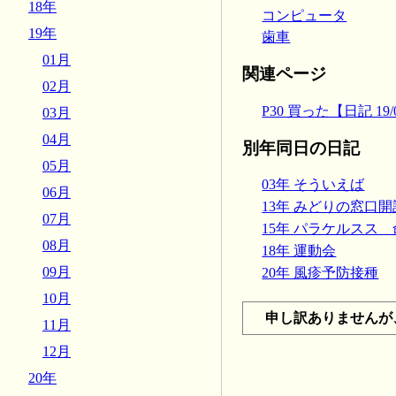
18年
コンピュータ
19年
歯車
01月
関連ページ
02月
P30 買った【日記 19/0
03月
04月
別年同日の日記
05月
03年 そういえば
06月
13年 みどりの窓口開設
07月
15年 パラケルスス 命
08月
18年 運動会
09月
20年 風疹予防接種
10月
申し訳ありませんが
11月
12月
20年