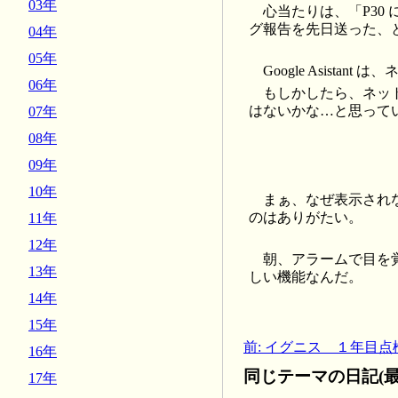
03年
心当たりは、「P30 
グ報告を先日送った、
04年
05年
Google Asis
06年
もしかしたら、ネッ
はないかな…と思って
07年
08年
09年
10年
まぁ、なぜ表示され
のはありがたい。
11年
12年
朝、アラームで目を
13年
しい機能なんだ。
14年
15年
前: イグニス １年目点
16年
同じテーマの日記(最
17年