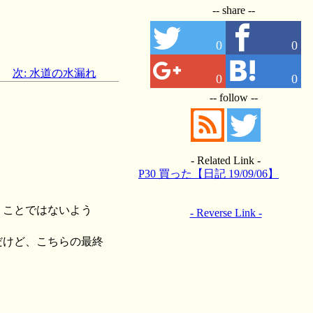
-- share --
0
0
次: 水道の水漏れ
0
0
-- follow --
。
- Related Link -
P30 買った【日記 19/09/06】
いうことではないよう
- Reverse Link -
なのだけど、こちらの最終